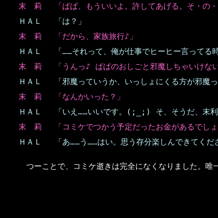
末 莉
「ぱぱ、もういいよ。許してあげる。そ・の・
ＨＡＬ
「は？」
末 莉
「だから、家族旅行♪」
ＨＡＬ
「……それって、俺が仕事でヒーヒー言ってる
末 莉
「うんっ♪ ぱぱのおしごと邪魔しちゃいけな
ＨＡＬ
「邪魔っていうか、いっしょにくる方が邪魔っ
末 莉
「なんかいった？」
ＨＡＬ
「いえ……いいです。(;_;) そ、そうだ、
末 莉
「コミケでつかう予定だったお金があるでしょ
ＨＡＬ
「あ……う……はい。思う存分楽しんできてくださ
つーことで、コミケ逝きは完全になくなりました。唯一の