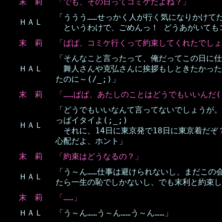
末 莉
「でも、その日ってコミケだよね？」
「ううう……せっかく人が行く気になりかけてたの
ＨＡＬ
というわけで、ごめんっ！ どうあがいてもコ
末 莉
「ぱぱ、コミケ行くって約束してくれたでしょ
「そんなこと言ったって、俺だってこの日に仕事
ＨＡＬ
舞人さんや克弘さんに挨拶もしときたかった
たのに～(/_;)」
末 莉
「……ぱぱ、あたしのことはどうでもいいんだ(-
「どうでもいいなんて言ってないでしょうが。
っぱイタイよ(;_;)
ＨＡＬ
それに、14日に東京発で18日に東京着だぞ
心配だよ、ホント」
末 莉
「約束はどうなるの？」
「う～ん……仕事は避けられないし、まだこの
ＨＡＬ
たら一生の恥でしかないし、でも末利と約束し
末 莉
「……」
ＨＡＬ
「う～ん……う～ん……う～ん……」