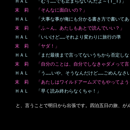
ＨＡＬ
「むぅ……でも止まらないんだよ～(T_T)」
末 莉
「そんなに面白いの？」
ＨＡＬ
「大事な事が俺にも分かる書き方で書いてあ
末 莉
「ふ～ん。あたしもあとで読んでいい？」
ＨＡＬ
「いいけど……それより変わりに旅行の準
末 莉
「ヤダ！」
ＨＡＬ
「まだ最後まで言ってないうちから否定しなくて
末 莉
「自分のことは、自分でしなきゃダメって言
ＨＡＬ
「う……いや、そうなんだけど……ごめんなさ
末 莉
「あたしはワイルドアームズでもやってよう
ＨＡＬ
「早く読み終わらなくちゃ！」
と、言うことで明日から出張です。四泊五日の旅、が