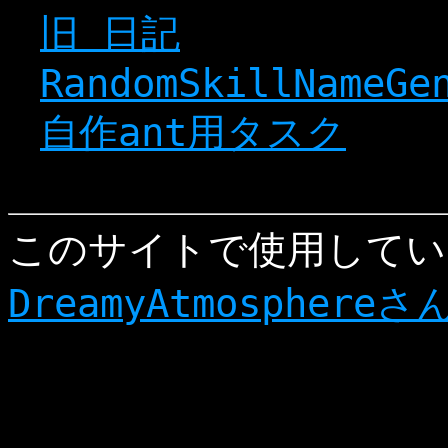
旧 日記
RandomSkillNameGe
自作ant用タスク
このサイトで使用してい
DreamyAtmosphereさ