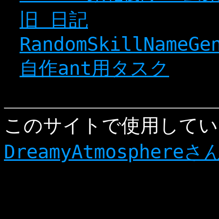
旧 日記
RandomSkillNameGe
自作ant用タスク
このサイトで使用してい
DreamyAtmosphereさ