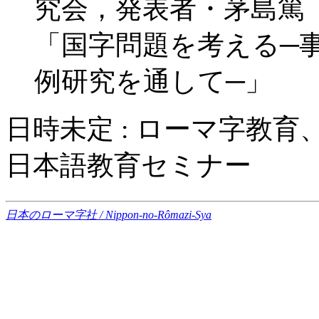
究会，発表者・茅島篤
「国字問題を考える─
例研究を通して─」
日時未定 : ローマ字教育
日本語教育セミナー
日本のローマ字社 / Nippon-no-Rômazi-Sya