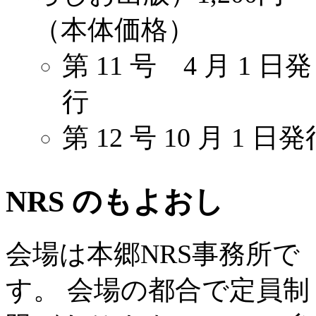
（本体価格）
第 11 号 4 月 1 日発
行
第 12 号 10 月 1 日
NRS のもよおし
会場は本郷NRS事務所で
す。 会場の都合で定員制