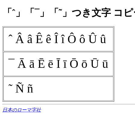
「ˆ」「¯」「˜」つき文字 コ
ˆ Â â Ê ê Î î Ô ô Û û
¯ Ā ā Ē ē Ī ī Ō ō Ū ū
˜ Ñ ñ
日本のローマ字社