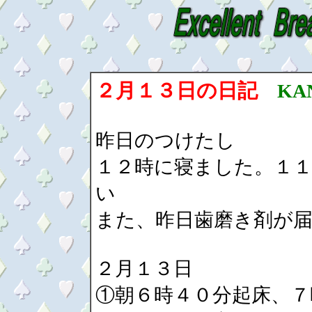
２月１３日の日記
KA
昨日のつけたし
１２時に寝ました。１
い
また、昨日歯磨き剤が届
２月１３日
①朝６時４０分起床、７