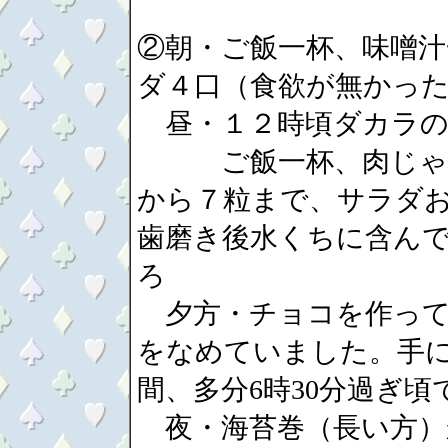
②朝・ご飯一杯、味噌汁
ダ４口（食欲が無かっ
昼・１２時頃ダカラの
ご飯一杯、肉じゃが
から７粒まで、サラダお
歯磨き後水くちに含んで
ろ
夕方・チョコを作って
をなめていました。手に
間、多分6時30分過ぎ頃
夜・海苔巻（長い方）