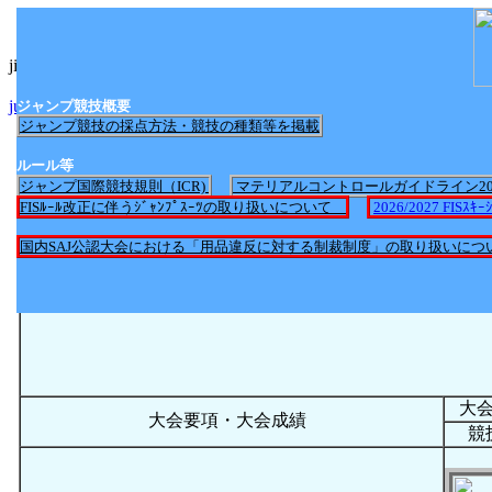
jimp_nittei2017.htmlへのリンク
jump_nittei2025.htmlへのリンク
ジャンプ競技概要
ジャンプ競技の採点方法・競技の種類等を掲載
ルール等
ジャンプ国際競技規則（ICR)
マテリアルコントロールガイドライン2
FISﾙｰﾙ改正に伴うｼﾞｬﾝﾌﾟｽｰﾂの取り扱いについて
2026/2027 FI
国内SAJ公認大会における「用品違反に対する制裁制度」の取り扱いにつ
大
大会要項・大会成績
競