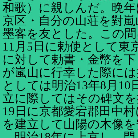
和歌）に親しんだ。晩年
京区・自分の山荘を對嵐
墨客を友とした。この間
11月5日に勅使として
に対して勅書・金幣を下
が嵐山に行幸した際には
としては明治13年8月1
立に際してはその碑文を
19日に京都愛宕郡田中
を建立して山陽の木像を
明治18年に上京し、門