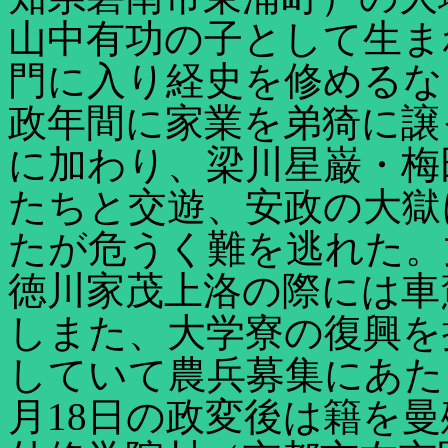
山中有功の子として生ま
門に入り経史を修めるな
政年間に家業を弟猗に譲
に加わり、梁川星巌・梅
たちと交遊、安政の大獄
たが危うく難を逃れた。文
徳川家茂上洛の際には車
しまた、大学寮の復興を
していて農兵募集にあた
月18日の政変後は籍を