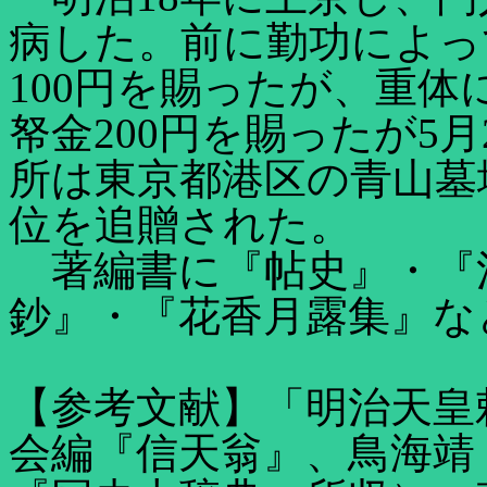
病した。前に勤功によっ
100円を賜ったが、重
帑金200円を賜ったが5月
所は東京都港区の青山墓
位を追贈された。
著編書に『帖史』・『
鈔』・『花香月露集』な
【参考文献】「明治天皇
会編『信天翁』、鳥海靖