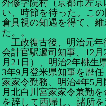
外修学院村（京都市左京
い、時節を待った。この
倉具視の知遇を得て、維
た。。
王政復古後、明治元年徴
会計官駅遞司知事、12月
月21日）、明治2年桃
3年9月登米県知事を歴任
家家令勤務、明治4年5月
月北白川宮家家令兼勤を
を辞して西帰し、諸所を