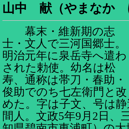
山中 献（やまなか けん
幕末・維新期の志
士・文人で三河国郷士。
明治元年に泉岳寺へ遣わ
された勅使。幼名は松
寿、通称は帯刀・春助・
俊助でのち七左衛門と改
めた。字は子文、号は静
間人。文政5年9月2日
知県碧南市東浦町）の大