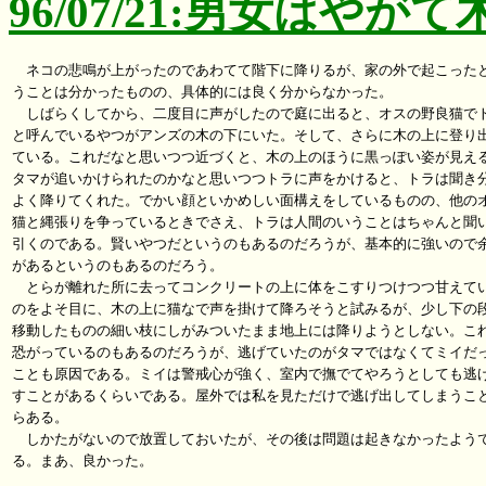
96/07/21:男女はやが
　ネコの悲鳴が上がったのであわてて階下に降りるが、家の外で起こったと
うことは分かったものの、具体的には良く分からなかった。

　しばらくしてから、二度目に声がしたので庭に出ると、オスの野良猫でト
と呼んでいるやつがアンズの木の下にいた。そして、さらに木の上に登り出
ている。これだなと思いつつ近づくと、木の上のほうに黒っぽい姿が見える
タマが追いかけられたのかなと思いつつトラに声をかけると、トラは聞き分
よく降りてくれた。でかい顔といかめしい面構えをしているものの、他のオ
猫と縄張りを争っているときでさえ、トラは人間のいうことはちゃんと聞い
引くのである。賢いやつだというのもあるのだろうが、基本的に強いので余
があるというのもあるのだろう。

　とらが離れた所に去ってコンクリートの上に体をこすりつけつつ甘えてい
のをよそ目に、木の上に猫なで声を掛けて降ろそうと試みるが、少し下の段
移動したものの細い枝にしがみついたまま地上には降りようとしない。これ
恐がっているのもあるのだろうが、逃げていたのがタマではなくてミイだっ
ことも原因である。ミイは警戒心が強く、室内で撫でてやろうとしても逃げ
すことがあるくらいである。屋外では私を見ただけで逃げ出してしまうこと
らある。

　しかたがないので放置しておいたが、その後は問題は起きなかったようで
る。まあ、良かった。
