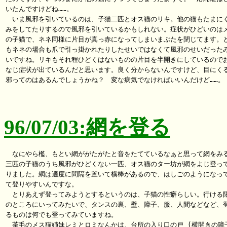
いたんですけどね……。

　いま風邪を引いているのは、子猫二匹とオス猫のリキ。他の猫もたまにく
みをしてたりするので風邪を引いているかもしれない。症状がひどいのはメ
の子猫で、ネネ同様に片目が真っ赤になってしまいまぶたを閉じてます。ど
もネネの場合も爪で引っ掛かれたりしたせいではなくて風邪のせいだったみ
いですね。リキもそれ程ひどくはないものの片目を半開きにしているのでお
なじ症状が出ているんだと思います。良く分からないんですけど、目にくる
邪ってのはあるんでしょうかね？　変な病気でなければいいんだけど……。

96/07/03:網を登る
　なにやら檻、もとい網ががたがたと音をたてているなぁと思って網をみる
三匹の子猫のうち風邪がひどくない一匹、オス猫のター坊が網をよじ登って
りました。網は適度に間隔を置いて横棒があるので、はしごのようになって
て登りやすいんですな。

　とりあえず登ってみようとするというのは、子猫の性癖らしい。行ける限
のところにいってみたいで、タンスの裏、壁、障子、服、人間などなど、登
るものは何でも登ってみていますね。

　茶毛のメス猫姉妹レミとロミなんかは、台所の入り口の戸 (横開きの障子