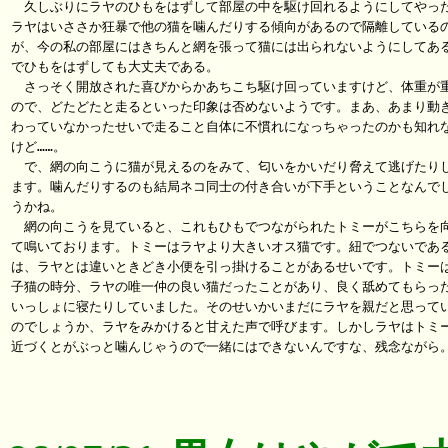
　久しぶりにラヤのひもをはずして部屋の中を駆け回れるようにしてやった
ラヤはいささか狂暴で他の猫を噛んだりする傾向があるので隔離しているの
が、今の私の部屋にはきちんと網を張って猫には出られないようにしてある
でひもをはずしても大丈夫である。

　さっそく開放された喜びからかあちこち駆け回っていますけど、体重が重
ので、どたどたと走るといった印象は否めないようです。まあ、あまり動き
わっていなかったせいで走ること自体に不慣れになっちゃったのかも知れな
けど……。

　で、網の向こうに猫が見えるのをみて、匂いをかいだり脅えて逃げたりし
ます。噛んだりするのも結局ネコ同士の付き合いが下手ということなんでし
うかね。

　網の向こうを見ていると、これもひもでつながられたトミーがこちらを向
て鳴いております。トミーはラヤより大きいオス猫です。紐でつないである
は、ラヤとは違いときどき小便を引っ掛けることがあるせいです。トミーは
子猫の時分、ラヤの唯一仲の良い猫だったことがあり、良く舐めてもらった
いっしょに寝たりしていました。そのせいかいまだにラヤを親だと思ってい
のでしょうか、ラヤをみかけると甘えた声で呼びます。しかしラヤはトミー
近づくとがぶっと噛んじゃうので一緒にはできないんですな、残念ながら。