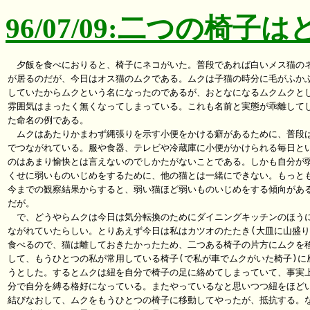
96/07/09:二つの椅子
　夕飯を食べにおりると、椅子にネコがいた。普段であれば白いメス猫のネ
が居るのだが、今日はオス猫のムクである。ムクは子猫の時分に毛がふかふ
していたからムクという名になったのであるが、おとなになるムクムクとし
雰囲気はまったく無くなってしまっている。これも名前と実態が乖離してし
た命名の例である。

　ムクはあたりかまわず縄張りを示す小便をかける癖があるために、普段は
でつながれている。服や食器、テレビや冷蔵庫に小便がかけられる毎日とい
のはあまり愉快とは言えないのでしかたがないことである。しかも自分が弱
くせに弱いものいじめをするために、他の猫とは一緒にできない。もっとも
今までの観察結果からすると、弱い猫ほど弱いものいじめをする傾向がある
だが。

　で、どうやらムクは今日は気分転換のためにダイニングキッチンのほうに
ながれていたらしい。とりあえず今日は私はカツオのたたき(大皿に山盛り)
食べるので、猫は離しておきたかったため、二つある椅子の片方にムクを移
して、もうひとつの私が常用している椅子(で私が車でムクがいた椅子)に座
うとした。するとムクは紐を自分で椅子の足に絡めてしまっていて、事実上
分で自分を縛る格好になっている。またやっているなと思いつつ紐をほどい
結びなおして、ムクをもうひとつの椅子に移動してやったが、抵抗する。な