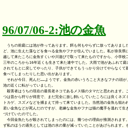
96/07/06-2:池の金魚
　うちの前庭には池が作ってあります。餌も何もやらずに放ってありました
ど、池に生えた藻などを食べる金魚やフナが住んでいました。私が奈良県に
越して来たころに金魚すくいや川遊びで取って来たものですから、小学校二
三年のころから16年近くも生きて来た連中でした。大雨で池があふれて庭に
されてもとに戻してやったり、子供ができてもうっかり分けてやらなくて親
食べてしまったりした思い出があります。

　それが今日、死んだ……ようです。金魚の赤いうろこと大きなフナの頭が、
池の近くに転がっていました。

　殺害者はうちの現在の最長老ネコであるメス猫のタマだと思われます。こ
つは昔から狩りが得意で、まだ完全に放し飼いしていたころには良くネズミ
トカゲ、スズメなどを捕まえて持って来ていました。当然池の金魚も狙われ
若い金魚などが死んだのですが、老練な金魚やフナは猫の魔手を逃れて生き
づけていたのでした。

　今回金魚たちが殺されてしまったのには、幾つかの理由が推測されます。
ず私のほうの過失としては池の水の量が減っていたことがあげられます。も