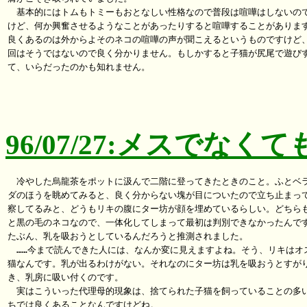
　基本的にはトムもトミーもおとなしい性格なので普段は喧嘩はしないので
けど、何か興奮させるようなことがあったりすると喧嘩することがあります
良くあるのは外からよそのネコの喧嘩の声が聞こえるというものですけど、
回はそうではないので良く分かりません。もしかすると子猫が尻尾で遊びす
て、いらだったのかも知れません。

96/07/27:メスでなく
　冷やした烏龍茶をポットに汲んで二階に登ってきたときのこと。ふとベラ
ダのほうを眺めてみると、良く分からない塊が目についたので立ち止まって
察してるみと、どうもリキの腹にター坊が顔を埋めているらしい。どちらも
と黒の毛のネコなので、一体化してしまって最初は判別できなかったんです
たぶん、乳を吸おうとしているんだろうと推測されました。

　……今まで読んできた人には、なんか変に見えますよね。そう、リキはオス
猫なんです。乳が出るわけがない。それなのにター坊は乳を吸おうとすがり
き、乳房に吸い付くのです。

　実はこういった代理母的現象は、捨てられた子猫を飼っていることの多い
ちでは良くあることなんですけどね。
