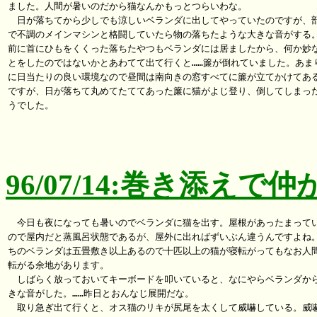
ました。人間が暑いのだから猫なんかもっとつらいわな。

　日が落ちてから少しでも涼しいベランダに出してやっていたのですが、部
で不調のメインマシンと格闘していたら物の落ちたような大きな音がする。
前に首にひもをくくった落ちたやつもベランダには居ましたから、何か妙な
とをしたのではないかとあわてて出て行くと……簾が倒れていました。あまり
に日当たりの良い環境なので昼間は南向きの窓すべてに簾が立てかけてある
ですが、日が落ちて丸めてたててあった簾に猫がよじ登り、倒してしまった
うでした。

96/07/14:巻き添えで
　今日も夜になっても暑いのでベランダに猫を出す。屋根があったまってい
ので屋内だと蒸風呂状態であるが、屋外に出ればずいぶん違うんですよね。
ちのベランダは五畳敷き以上あるので十匹以上の猫が寝転がってもなお人間
転がる余地があります。

　しばらく放っておいてキーボードを叩いていると、なにやらベランダから
きな音がした。……昨日とおんなじ展開だな。

　取り急ぎ出て行くと、オス猫のリキが尻尾を太くして威嚇している。威嚇