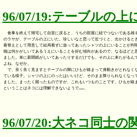
96/07/19:テーブルの上
　食事を終えて帰宅して自室に戻ると、うちの部屋に紐でつないである雄ネ
のラヤが、テーブルの上にいた。珍しいなと思って近づくと、出かけるとき
着替えとして用意して結局着ずに放ってあったシャツの上にいることが判明
猫は何かがしいてあるうえにいることを好む傾向があるので、なるほどと思
ました。単に新聞紙がしいてあったりするだけでも、その上に来たがるんで
よね、なぜか。

　で、良く良く見ますとテーブルの脚にひもが絡まって身動きがとれなくな
ている様子。シャツの上にのったはいいけど、そのまま降りられなくなって
ました。まったく困ったものですが、これもいつものことです。ひもが絡ま
ということはネコには理解できないようで……。

96/07/20:大ネコ同士の