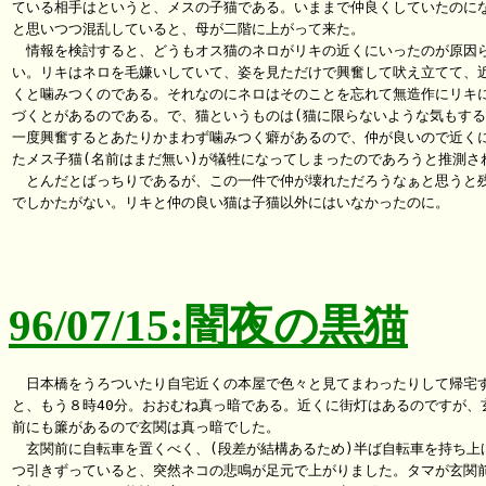
ている相手はというと、メスの子猫である。いままで仲良くしていたのにな
と思いつつ混乱していると、母が二階に上がって来た。

　情報を検討すると、どうもオス猫のネロがリキの近くにいったのが原因ら
い。リキはネロを毛嫌いしていて、姿を見ただけで興奮して吠え立てて、近
くと噛みつくのである。それなのにネロはそのことを忘れて無造作にリキに
づくとがあるのである。で、猫というものは(猫に限らないような気もするが
一度興奮するとあたりかまわず噛みつく癖があるので、仲が良いので近くに
たメス子猫(名前はまだ無い)が犠牲になってしまったのであろうと推測され
　とんだとばっちりであるが、この一件で仲が壊れただろうなぁと思うと残
でしかたがない。リキと仲の良い猫は子猫以外にはいなかったのに。

96/07/15:闇夜の黒猫
　日本橋をうろついたり自宅近くの本屋で色々と見てまわったりして帰宅す
と、もう８時40分。おおむね真っ暗である。近くに街灯はあるのですが、玄
前にも簾があるので玄関は真っ暗でした。

　玄関前に自転車を置くべく、(段差が結構あるため)半ば自転車を持ち上げ
つ引きずっていると、突然ネコの悲鳴が足元で上がりました。タマが玄関前