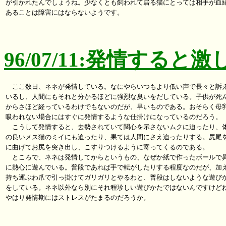
が引かれたんでしょうね。少なくとも飼われて居る猫にとっては相手が血縁
あることは障害にはならないようです。

96/07/11:発情すると
　ここ数日、ネネが発情している。なにやらいつもより低い声で長々と訴え
いるし、人間にもそれと分かるほどに強烈な臭いをだしている。子供が死ん
からさほど経っているわけでもないのだが、早いものである。おそらく母乳
吸われない場合にはすぐに発情するような仕掛けになっているのだろう。

　こうして発情すると、去勢されていて関心を示さないムクに迫ったり、体
の良いメス猫のミイにも迫ったり、果ては人間にさえ迫ったりする。尻尾を
に曲げてお尻を突き出し、こすりつけるように寄ってくるのである。

　ところで、ネネは発情してからというもの、なぜか紙で作ったボールで異
に熱心に遊んでいる。普段であれば手で転がしたりする程度なのだが、加え
持ち運ぶわ爪で引っ掛けてガリガリとやるわと、普段はしないような遊びか
をしている。ネネ以外なら別にそれ程珍しい遊びかたではないんですけどね
やはり発情期にはストレスがたまるのだろうか。
