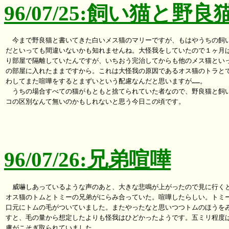
96/07/25:飼い猫と野
　今まで野良猫と書いてきた白いメス猫のマリーですが、もはやうちの飼い
だといっても間違いないかも知れませんね。大怪我をしていたので１ヶ月ば
り部屋で隔離していたんですが、いちおう完治してからも他のメス猫といっ
の部屋に入れたままですから。これは大怪我の原因であるオス猫のトラとで
わしてまた喧嘩をするとまずいという配慮なんだと思いますが……。

　うちの場合すべての猫がもともと捨てられていた者なので、野良猫と飼い
コの区別なんて無いのかもしれないと思う今日この頃です。

96/07/26:兄弟喧嘩
　威嚇しあっているような声のあと、大きな悲鳴が上がったので見に行くと
オス猫のトムとトミーの兄弟がにらみ合っていた。喧嘩したらしい。トミー
口元にトムの毛がついていました。またやったなと思いつつトムのほうをみ
すと、毛の量から想定したよりも怪我はひどかったようです。五ミリ程度は
膚がこそぎ取られていました。
