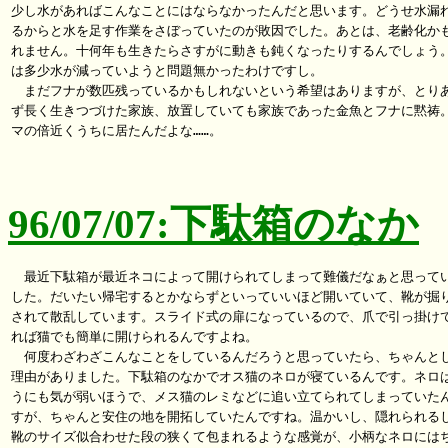
少し水があればこんなことにはならなかったんだと思います。どうせ水漏れ
るからと水を足す作業をさぼっていたのが敗因でした。あとは、老齢化かも
れません。十何年も生きたらさすがに動きも鈍くなったりするんでしょう。
は多少水が減っていようと問題無かったわけですし。

　まだフナが数匹残っているかもしれないという希望はありますが、とりあ
ず長く生きつづけた家族、放置していても家族であった金魚とフナに黙祷。
マの倍近くうちに居たんだよな……。

96/07/07:下駄箱のなか
　最近下駄箱が最近ネコによって開けられてしまって難儀だなぁと思ってい
した。だいたい帰宅するとかならずといっていいほど開いていて、靴が掘り
されて散乱しています。スライド式の扉になっているので、爪で引っ掛けて
れば猫でも簡単に開けられるんですよね。

　何度わざわざこんなことをしているんだろうと思っていたら、ちゃんとし
理由がありました。下駄箱のなかでオス猫のネロが寝ているんです。ネロは
うにも気が弱いほうで、メス猫のレミなどに追い立てられてしまっていたん
すが、ちゃんと安住の地を開拓していたんですね。温かいし、隠れられるし
靴のサイズ似合わせた段の狭くて包まれるような感覚が、小柄なネロにはち