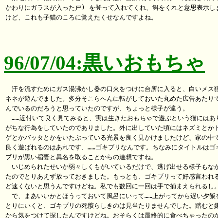
かわりにガラスが入った戸) を登って入れてくれ、餌をくれと意思表示しま
けど、これも子猫のころに覚えたくせなんですよね。

96/07/04:黒いおもちゃ
　汗を流すためにガス湯沸かし器の口火をつけに台所に入ると、白いメス猫
ネネが遊んでました。多分そこらへんに転がしておいた丸めた広告あたりで
んでいるのだろうと思っていたのですが、ちょっと様子が違う。

　……近付いて良く見てみると、実は生きたおもちゃで遊ぶという猫にはあり
がちな行為をしていたのでありました。外に出していた頃にはネズミとかト
ゲとかバッタとかをいたぶっている光景を良く見かけましたけど、家の中で
良く遊ばれるのはあれです、……ゴキブリなんです。ちなみにタイトルはゴキ
ブリが黒い稲妻と異名を取ることからの連想ですね。

　いじめられたせいか弱々しくもがいているだけで、逃げ出せる様子もなか
たのでとりあえず放っておきました。もっとも、ゴキブリって好感言われる
ど速くないと思うんですけどね。私でも数回に一回は手で捕まえられるし。
　で、まあいいかとほうっておいて風呂にいって……上がってから遅い夕飯を
とりにいくと、ゴキブリの死骸らしきのは見当たりませんでした。踏むと嫌
から気をつけて探したんですけどね。おそらくは最終的に食べちゃったのか