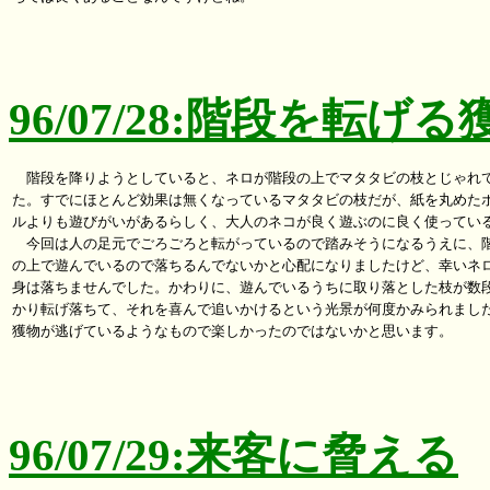
96/07/28:階段を転げる
　階段を降りようとしていると、ネロが階段の上でマタタビの枝とじゃれて
た。すでにほとんど効果は無くなっているマタタビの枝だが、紙を丸めたボ
ルよりも遊びがいがあるらしく、大人のネコが良く遊ぶのに良く使っている
　今回は人の足元でごろごろと転がっているので踏みそうになるうえに、階
の上で遊んでいるので落ちるんでないかと心配になりましたけど、幸いネロ
身は落ちませんでした。かわりに、遊んでいるうちに取り落とした枝が数段
かり転げ落ちて、それを喜んで追いかけるという光景が何度かみられました
獲物が逃げているようなもので楽しかったのではないかと思います。

96/07/29:来客に脅える