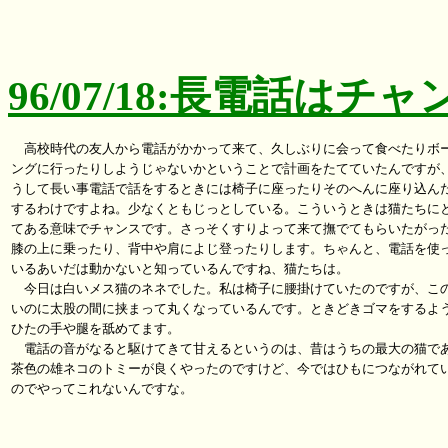
96/07/18:長電話はチャ
　高校時代の友人から電話がかかって来て、久しぶりに会って食べたりボー
ングに行ったりしようじゃないかということで計画をたてていたんですが、
うして長い事電話で話をするときには椅子に座ったりそのへんに座り込んだ
するわけですよね。少なくともじっとしている。こういうときは猫たちにと
てある意味でチャンスです。さっそくすりよって来て撫でてもらいたがった
膝の上に乗ったり、背中や肩によじ登ったりします。ちゃんと、電話を使っ
いるあいだは動かないと知っているんですね、猫たちは。

　今日は白いメス猫のネネでした。私は椅子に腰掛けていたのですが、この
いのに太股の間に挟まって丸くなっているんです。ときどきゴマをするよう
ひたの手や腿を舐めてます。

　電話の音がなると駆けてきて甘えるというのは、昔はうちの最大の猫であ
茶色の雄ネコのトミーが良くやったのですけど、今ではひもにつながれてい
のでやってこれないんですな。
