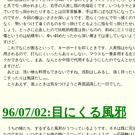
と爪で引っ掛かれました。右手の人差し指の先端近くです。いつもラヤと遊
でいて引っ掛かれたりすることは日常茶飯事、手は常にぼろぼろになってい
のですが、今回の傷はいささか深いようです。恐らくつかんで引っ掻くので
なく、勢いをつけて遠くのものを引っ掛けてとるように指を引っ掛けたせい
しょう。とっさに止血したので比較的程度は良いものの、斜めに三ミリほど
傷というのは結構辛い。幸い斜めだったから深い層までは達していないよう
すけど。

　これでなにが困るといって、キーボードを叩くときです。人差指はかなり
用されるので、打ちにくいったらありゃしない。マウスも一番多用する左ク
クができないし。まあ、なんとか中指で代用するようにしたのでなんとかな
ますけど。

　あとは、洗い物も料理もできないですね。洗剤はしみるし、強く持ったり
こすったりは無謀だし……。

　とりあえず、遊ぶときは気をつけようと再度認識した一日でした。

96/07/02:目にくる風邪
　うちの猫たち、ずるずると風邪がうつっているようです。ネネは既に完治
たのですが、いつのまにか他の猫にうつってしまったようで。一応隔離はし