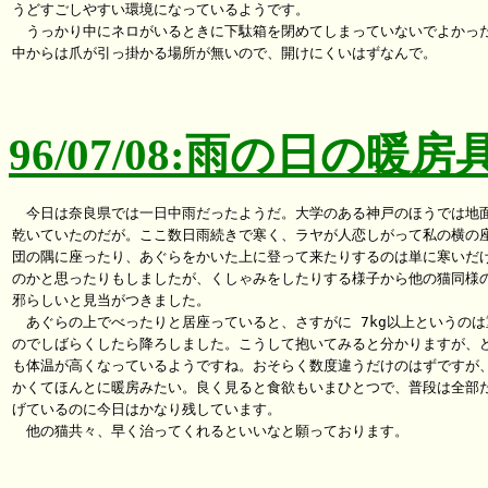
うどすごしやすい環境になっているようです。

　うっかり中にネロがいるときに下駄箱を閉めてしまっていないでよかった
中からは爪が引っ掛かる場所が無いので、開けにくいはずなんで。

96/07/08:雨の日の暖房
　今日は奈良県では一日中雨だったようだ。大学のある神戸のほうでは地面
乾いていたのだが。ここ数日雨続きで寒く、ラヤが人恋しがって私の横の座
団の隅に座ったり、あぐらをかいた上に登って来たりするのは単に寒いだけ
のかと思ったりもしましたが、くしゃみをしたりする様子から他の猫同様の
邪らしいと見当がつきました。

　あぐらの上でべったりと居座っていると、さすがに 7kg以上というのは重
のでしばらくしたら降ろしました。こうして抱いてみると分かりますが、ど
も体温が高くなっているようですね。おそらく数度違うだけのはずですが、
かくてほんとに暖房みたい。良く見ると食欲もいまひとつで、普段は全部た
げているのに今日はかなり残しています。

　他の猫共々、早く治ってくれるといいなと願っております。
