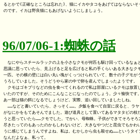
るとかで(正確なところは忘れた)、猫にイカやタコをあげてはならないそう
のです。イカは野良猫にもあげないようにしましょう。

96/07/06-1:蜘蛛の話
　なにやらスチールラックの上を小さなクモが何匹も駆け回っているなぁと
思議に思っていたら、見上げると足を広げると私の手くらいある大きなクモ
一匹。その横の壁には白い丸い塊がくっつけられていて、数十の子グモがう
うろしていました。そうどうやら家の中で卵を産んでしまったようです。

　クモはゴキブリなどの虫を食べてくれるので私は部屋にいるクモは放置し
いたのですが、そのためにこんなことになったのでしょう。少々愉快です。
あ一部は猫の餌になるでしょうけど。実際、追い回していましたしね。

　……などと書いていたら、さっそく……。夕飯を食べて自室に戻ると、ラヤ

がなにかをもてあそんでました。遊び道具として置いてあるマタタビの枝だ
うと思っていたら……クモでした。でかい、母蜘蛛。子供ができてそろそろ力
尽きたってのもあったのかもしれないけど、大きなやつだと昆虫でもかわい
うに感じてしまうんですよね、私は。むかしから虫も殺せぬ……というタイプ
なんだよなぁ、私って。
