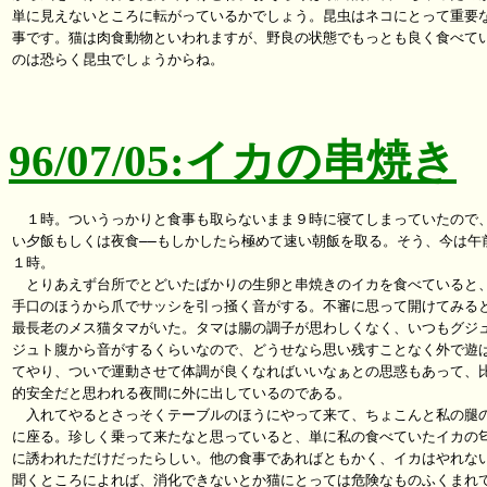
単に見えないところに転がっているかでしょう。昆虫はネコにとって重要な
事です。猫は肉食動物といわれますが、野良の状態でもっとも良く食べてい
のは恐らく昆虫でしょうからね。

96/07/05:イカの串焼き
　１時。ついうっかりと食事も取らないまま９時に寝てしまっていたので、
い夕飯もしくは夜食――もしかしたら極めて速い朝飯を取る。そう、今は午前
１時。

　とりあえず台所でとどいたばかりの生卵と串焼きのイカを食べていると、
手口のほうから爪でサッシを引っ掻く音がする。不審に思って開けてみると
最長老のメス猫タマがいた。タマは腸の調子が思わしくなく、いつもグジュ
ジュト腹から音がするくらいなので、どうせなら思い残すことなく外で遊ば
てやり、ついで運動させて体調が良くなればいいなぁとの思惑もあって、比
的安全だと思われる夜間に外に出しているのである。

　入れてやるとさっそくテーブルのほうにやって来て、ちょこんと私の腿の
に座る。珍しく乗って来たなと思っていると、単に私の食べていたイカの匂
に誘われただけだったらしい。他の食事であればともかく、イカはやれない
聞くところによれば、消化できないとか猫にとっては危険なものふくまれて