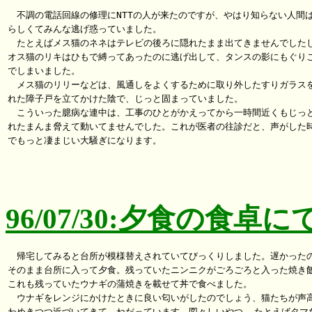
　不調の電話回線の修理にNTTの人が来たのですが、やはり知らない人間は
らしくてみんな逃げ惑っていました。

　たとえばメス猫のネネはテレビの後ろに隠れたまま出てきませんでしたし
オス猫のリキはひもで縛ってあったのに逃げ出して、タンスの影にもぐりこ
でしまいました。

　メス猫のリリーなどは、風通しをよくするために取り外したすりガラスを
れた障子戸を立てかけた陰で、じっと固まっていました。

　こういった臆病な連中は、工事のひとがかえってから一時間近くもじっと
れたまんま脅えて動いてませんでした。これが医者の往診だと、声がした時
でもっと凄まじい大騒ぎになります。

96/07/30:夕食の食卓に
　帰宅してみると台所が模様替えされていてびっくりしました。遅かったの
そのまま台所に入って夕食。残っていたニンニクがごろごろと入った焼き飯
これも残っていたウナギの蒲焼きを載せて丼で食べました。

　ウナギをレンジにかけたときに良い匂いがしたのでしょう、猫たちが声高
わめきつつ近づいてきて、ねだっています。図々しいやつ……たとえばタマな