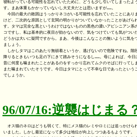
寝転がっている可能性を忘れていたために、どうも少し引いてしまったよう
す。まあ体重もかかっていないし大丈夫だとは思いますが……。

　今回の最大の敗因はうっかりネコがいる可能性を忘れていたことにありま
けど、二次的な原因として玄関の明かりがついていなかったことがあげられ
す。タマは完全な黒というわけではないものの黒色の濃いアビシニアン系の
コですし、私は基本的に夜目が効かないので、気をつけていても気がついた
どうかは大いに疑問ですから。まあ、今後はこんなことの無いように気をつ
ましょう。

　しかしタマはこのあたり無頓着というか、逃げないので危険ですね。階段
降りるときもいつも足の下にきて踏みそうになるし……。母によれば、今日は
昔に何度も噛まれたことがあるのをすっかり忘れてムクのそばに行ってしま
また噛まれていたそうです。今日はタマにとって不幸な日であったというこ
でしょうか。

96/07/16:逆襲はじまる
　オス猫のネロはどうも弱くて、特にメス猫のレミやロミには追っかけられ
いました。しかし最近になって多少は地位が向上しつつあるもようです。
