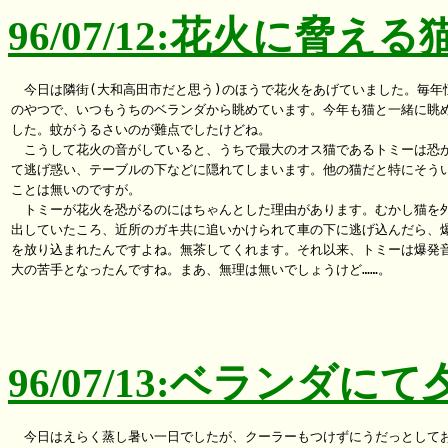
96/07/12:花火に脅える
　今日は隣街(大和高田市だと思う)のほうで花火をあげていました。毎年恒
のやつで、いつもうちのベランダから眺めています。今年も猫と一緒に眺め
した。蚊がうるさいのが難点でしたけどね。

　こうして花火の音がしていると、うちで最大のオス猫であるトミーは恐が
て逃げ惑い、テーブルの下などに隠れてしまいます。他の猫だと特にそうい
ことは無いのですが。

　トミーが花火を恐がるのにはちゃんとした理由があります。むかし猫を外
出していたころ、近所のガキ共に追いかけられて車の下に逃げ込んだら、爆
を放り込まれたんですよね。無茶してくれます。それ以来、トミーは爆発音
大の苦手となったんですね。まあ、無理は無いでしょうけど……。

96/07/13:ベランダに
　今日はえらく蒸し暑い一日でしたが、クーラーもつけずにうだっとしてお