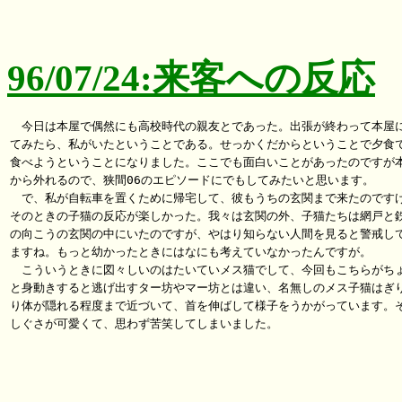
96/07/24:来客への反応
　今日は本屋で偶然にも高校時代の親友とであった。出張が終わって本屋に
てみたら、私がいたということである。せっかくだからということで夕食で
食べようということになりました。ここでも面白いことがあったのですが本
から外れるので、狭間06のエピソードにでもしてみたいと思います。

　で、私が自転車を置くために帰宅して、彼もうちの玄関まで来たのですけ
そのときの子猫の反応が楽しかった。我々は玄関の外、子猫たちは網戸と鉄
の向こうの玄関の中にいたのですが、やはり知らない人間を見ると警戒して
ますね。もっと幼かったときにはなにも考えていなかったんですが。

　こういうときに図々しいのはたいていメス猫でして、今回もこちらがちょ
と身動きすると逃げ出すター坊やマー坊とは違い、名無しのメス子猫はぎり
り体が隠れる程度まで近づいて、首を伸ばして様子をうかがっています。そ
しぐさが可愛くて、思わず苦笑してしまいました。
