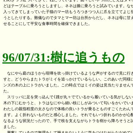
どはテーブルに乗ろうとしますし、ネネは膝に乗ろうと試みています。なぜ
入ってきてしまっていた子猫のマー坊もうろつきつつ人に爪を立ててよじ登
うとしたりする。難儀なのでタマとマー坊は台所からだし、ネネは母に甘え
せることにして平安な食事時間を確保できました。

96/07/31:樹に追うもの
　なにやら庭のほうから喧嘩を吹っ掛けているような声がするので見に行き
すと、どうやらまたトラがミイを追っかけているらしい。このあいだ同様に
ンズの木の上にトラがいました。この時点ではミイの姿は見当たりませんで
た。

　スリッパに足を突っ込んで(踵が丸々でているから履いている気がしない)
木の下にむかうと、トラはなにやら細い枝にしがみついて匂いをかいでいま
わたしの親指程度の太さなので体格の良いトラが乗るとものすごくたわんで
ます。よく折れないものだと感心しました。それでもいつ折れるのかが心配
なるような状況だったので、手で枝を支えながらトラを樹から降ろそうと試
ました。

　興奮しているので無理をして噛まれないように気をつけながらなだめてい