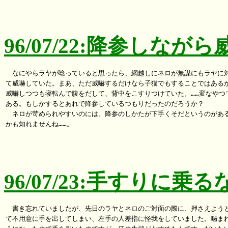
96/07/22:降参しなが
　なにやらラヤが唸っていると思ったら、網越しにネロが無謀にもラヤに対
て威嚇していた。まあ、ただ威嚇するだけなら子猫でもすることではあるが
威嚇しつつも寝転んで腹をだして、背中をこすりつけていた。……変なやつで
ある。もしかするとあれで降参しているつもりだったのだろうか？

　ネロが苛められやすいのには、降参のしかたが下手くそだというのがある
かも知れませんね……。

96/07/23:手すりに
　書き忘れていましたが、先日のラヤとネロのご対面の際に、押さえようと
て不用意に手を出してしまい、左手の人差指に怪我をしていました。噛まれ