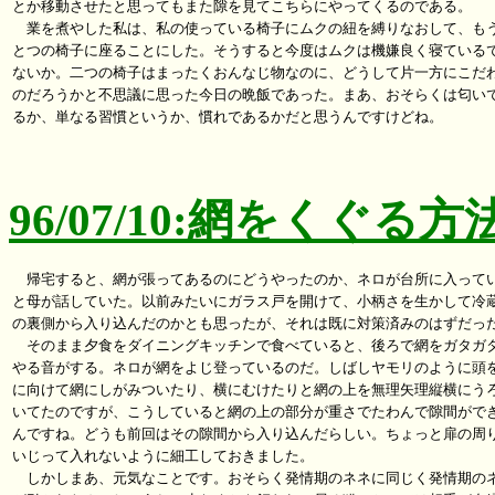
とか移動させたと思ってもまた隙を見てこちらにやってくるのである。

　業を煮やした私は、私の使っている椅子にムクの紐を縛りなおして、もう
とつの椅子に座ることにした。そうすると今度はムクは機嫌良く寝ているで
ないか。二つの椅子はまったくおんなじ物なのに、どうして片一方にこだわ
のだろうかと不思議に思った今日の晩飯であった。まあ、おそらくは匂いで
るか、単なる習慣というか、慣れであるかだと思うんですけどね。

96/07/10:網をくぐる方
　帰宅すると、網が張ってあるのにどうやったのか、ネロが台所に入ってい
と母が話していた。以前みたいにガラス戸を開けて、小柄さを生かして冷蔵
の裏側から入り込んだのかとも思ったが、それは既に対策済みのはずだった
　そのまま夕食をダイニングキッチンで食べていると、後ろで網をガタガタ
やる音がする。ネロが網をよじ登っているのだ。しばしヤモリのように頭を
に向けて網にしがみついたり、横にむけたりと網の上を無理矢理縦横にうろ
いてたのですが、こうしていると網の上の部分が重さでたわんで隙間ができ
んですね。どうも前回はその隙間から入り込んだらしい。ちょっと扉の周り
いじって入れないように細工しておきました。

　しかしまあ、元気なことです。おそらく発情期のネネに同じく発情期のネ