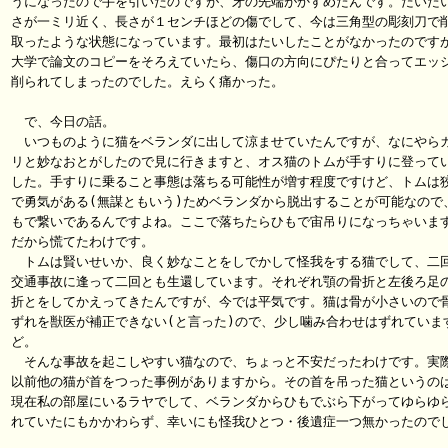
うになったので手を引いたのですが、牙の先端がかすめたんです。だいたい
さが一ミリ近く、長さが１センチほどの傷でして、今は三角型の彫刻刀で削
取ったような状態になっています。最初はたいしたことがなかったのですが
大学で論文のコピーをそろえていたら、傷口の方向にぴたりと合ってエッジ
削られてしまったのでした。えらく痛かった。

　で、今日の話。

　いつものように猫をベランダに出して涼ませていたんですが、なにやらガ
リと妙なおとがしたので見に行きますと、オス猫のトムが手すりに登ってい
した。手すりに乗ること事態は落ちる可能性が増す程度ですけど、トムは狡
で勇気がある(無謀ともいう)ためベランダから脱出することが可能なので、
もで繋いであるんですよね。ここで落ちたらひもで宙吊りになっちゃいます
だから慌てたわけです。

　トムは賢いせいか、良く妙なことをしでかして怪我をする猫でして、二回
交通事故に逢って二回とも生還しています。それぞれ顎の骨折と左後ろ足の
折とをしてかえってきたんですが、今では平気です。猫は骨が小さいので骨
ずれを獣医が補正できない(と言った)ので、少し噛み合わせはずれています
ど。

　そんな事故を起こしやすい猫なので、ちょっと不安だったわけです。実際
以前他の猫が首をつった事例がありますから。その首を吊った猫というのは
現在私の部屋にいるラヤでして、ベランダからひもでぶら下がってゆらゆら
れていたにもかかわらず、幸いにも怪我ひとつ・後遺症一つ無かったのでし