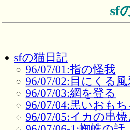
s
sfの猫日記
96/07/01:指の怪我
96/07/02:目にくる
96/07/03:網を登る
96/07/04:黒いおも
96/07/05:イカの串
96/07/06-1:蜘蛛の話