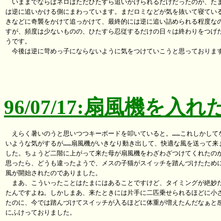
　いままでならばネロはただひたすら追いかけられるだけだったのが、たま
は逆に追いかける側にまわっています。まだロミなどが気を抜いて寝ている
きなどに奇襲をかけて追っかけて、最終的には逆に追い詰められる程度なの
すが、頻度は少ないものの、ひたすら忍従するだけの日々は終わりをつげた
うです。

　今後は逆に苛めっ子にならないように気をつけていこうと思っております
96/07/17:扇風機を入
　えらく暑いのうと思いつつキーボードを叩いていると。……これしかしてな
いような気がするが……扇風機がいきなり動き出して、快適な風を送って来ま
した。ちょうど二階に上がって来た母が扇風機をわざわざつけてくれたのか
思ったら、どうも違ったようで、メスの子猫がスイッチを踏んづけたために
風が開始されたのでありました。

　まあ、こういったことはたまにはあることですけど、タイミングが絶妙だ
たんですよね。しかしまあ、来たときには片手に二匹乗せられるほどに小さ
たのに、今では踏んづけてスイッチが入るほどに体重が増えたんだなぁと感
にふけっておりました。
