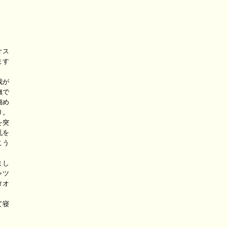
ス

す

が

で

め

。

突

を

う

し

ツ

オ

寝
