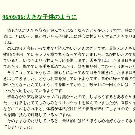
96/09/06:大きな子供のように
　猫もだんだん年を取ると遊んでくれなくなることが多いようです。特にオ
猫は。とはいえ、気が向いたら子猫以上に熱心に甘えたりすることもありま
よね。

　のんびりと寝転がって本など読んでいたときのことです。最近ふとんを我
物顔に使用しているラヤが横で丸くなって寝ていました。気が向いたので撫
ていると、いつもよりも甘えた反応を返します。舌を少し出したまま目を細
てみたり、撫でている手を舐めてみたり、顔を擦り付けてひっくり返ったり
　そうこうしているうちに、胸もとによってきて目を半開きにしたまま口を
き出してきました。どうも乳首を探しているようです。童心に帰って母の乳
吸いたくなったんでしょう。年を取ってからも、数ヶ月に一回くらいは、こ
いった反応を示しているようです。

　残念ながら突起物はシャツには無かったので、しばらくするとあきらめま
た。手は爪をたててもみもみとタオルケットを揉んでいましたが。直接シャ
などにこれをされると、体格が体格だけに私の皮膚が破れてしまうので、タ
ルを間に挟んで対処しているんですね。

　そのままなでたりしていると、最終的には私のほうも心地好くなってきて
てしまいました。
