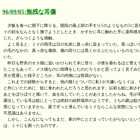
96/09/05:無残な耳傷
　夕飯を食べに階下に降りる。階段の最上部の手すり(のようなもの)に居た
イの顔をなんとなく撫でようとしたとき、かすかに耳に触れた手に違和感を
じた。ざらつくような感触。

　よく見ると、ミイの両耳は日の丸状に真っ赤に染まっていた。黒っぽいグ
の毛のなかの、真っ赤な傷痕。傷の回りには黒くかさぶたらしいものもつい
いた。

　昨日も野良のオス猫に追いかけられて木に登り、小便を垂れるほど脅えて
たこともあって、メス猫なのに喧嘩をしたのだろうかと思ってよく見てみた
牙が貫通した様子どころか、耳の内側には怪我がない。

　これまでの経験からすると、他の猫(とついでに私)が大嫌いなミイは、ず
と外にいたために、蚊に食われたんだろうと思われます。以前も蚊に刺され
あとをぼりぼりと掻いて、血を出していたことがありましたからね。毛が薄
露出している耳は蚊にとっては絶好の給餌場所のようです。うちの庭は蚊の
窟になっていますから、庭でずっと潜んでいるミイならこんな状態になって
不思議はありません。

　しかし、こんなになってもまだ、家の中にとどまっていたがらないという
は、ミイにも困ったものです。
