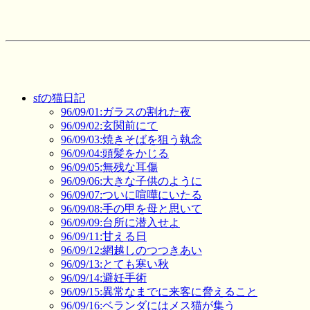
sfの猫日記
96/09/01:ガラスの割れた夜
96/09/02:玄関前にて
96/09/03:焼きそばを狙う執念
96/09/04:頭髪をかじる
96/09/05:無残な耳傷
96/09/06:大きな子供のように
96/09/07:ついに喧嘩にいたる
96/09/08:手の甲を母と思いて
96/09/09:台所に潜入せよ
96/09/11:甘える日
96/09/12:網越しのつつきあい
96/09/13:とても寒い秋
96/09/14:避妊手術
96/09/15:異常なまでに来客に脅えること
96/09/16:ベランダにはメス猫が集う