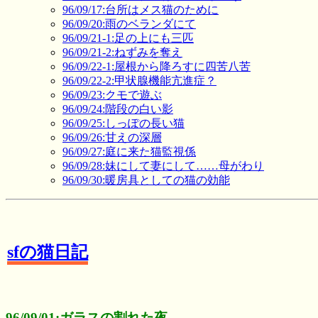
96/09/17:台所はメス猫のために
96/09/20:雨のベランダにて
96/09/21-1:足の上にも三匹
96/09/21-2:ねずみを奪え
96/09/22-1:屋根から降ろすに四苦八苦
96/09/22-2:甲状腺機能亢進症？
96/09/23:クモで遊ぶ
96/09/24:階段の白い影
96/09/25:しっぽの長い猫
96/09/26:甘えの深層
96/09/27:庭に来た猫監視係
96/09/28:妹にして妻にして……母がわり
96/09/30:暖房具としての猫の効能
sfの猫日記
96/09/01:ガラスの割れた夜