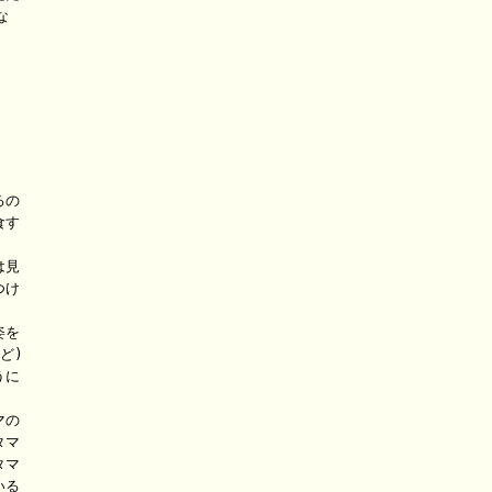


の

す

見

け

を

)

に

の

マ

マ

る
