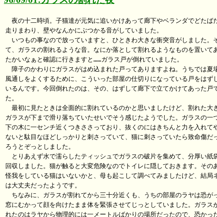
　夜の十二時頃。子猫達が元気に追いかけあって廊下やベランダでどたばた
走りまわり、壁やなんかにぶつかる音がしていました。

　いつもの事なので放っていますと、ひときわ大きな衝突音がしました。そ
て、ガラスの割れるような音。なにか落として割れるようなものを置いてあ
たかいなぁと確認に行きますと……ガラス戸が倒れていました。

　障子のかわりにガラスがはめ込まれた戸ってありますよね。うちでは夏場
風通しをよくするために、こういった部屋の仕切りになっている戸をはずし
いるんです。今回倒れたのは、その、はずして廊下で立てかけてあった戸で
た。

　最初に見たときは全面的に割れているのかと思いましたけど、割れた大き
ガラスが下まで滑り落ちていたせいでそう感じたようでした。ガラスの一つ
下の木に一センチ近くつきささっており、抜くのにはきちんと力を入れてや
ないと駄目なほどしっかりと刺さっていて、猫に刺さっていたら致命傷だっ
ろうとぞっとしました。

　とりあえず水で濡らしたティッシュでガラスの破片を集めて、分厚い紙袋
回収しました。猫が触ると大変危険なのでトイレに隠しておきます。そのあ
怪我をしている猫はいないかと、母も起こして調べてみましたけど、結局ネ
は大丈夫だったようです。

　ちなみに、ガラスが割れてから三十分近くも、うちの部屋のラヤは恐がっ
窓にむかって顔を向けたまま体を緊張させてじっとしていました。ガラスが
れたのはラヤから物理的には一メートルばかりの場所だったので、恐かった