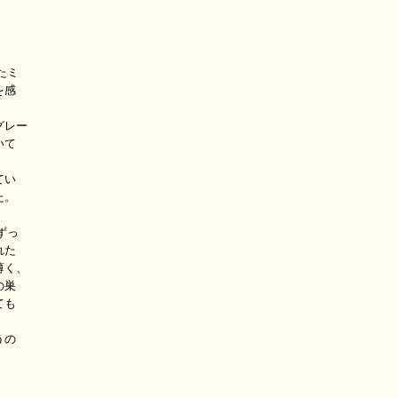
ミ

感

レー

て

い

。

っ

た

く、

巣

も

の
