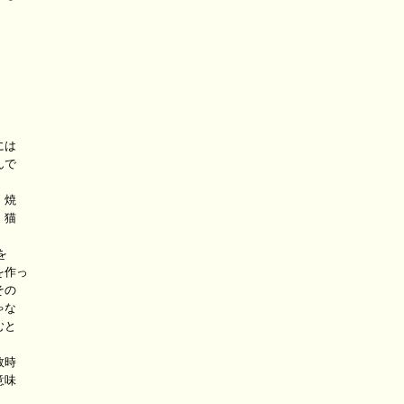
は

で

焼

猫



作っ

の

な

と

時

味
