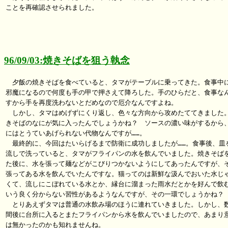
ことを再確認させられました。

96/09/03:焼きそばを狙う執念
　夕飯の焼きそばを食べていると、タマがテーブルに乗ってきた。食事中に
邪魔になるので何度も手の甲で押さえて降ろした。手のひらだと、食事なん
すから手を再度洗わないとだめなので厄介なんですよね。

　しかし、タマはめげずにくり返し、色々な方向から攻めたててきました。
きそばのなにが気に入ったんでしょうかね？　ソースの濃い味がするから、
にはとうていあげられない代物なんですが……。

　最終的に、今回はたいらげるまで防衛に成功しましたが……。食事後、皿を
流しで洗っていると、タマがフライパンの水を飲んでいました。焼きそばを
た後に、水を張って麺などがこびりつかないようにしてあったんですが、そ
張ってある水を飲んでいたんですな。猫ってのは新鮮な汲んでおいた水じゃ
くて、流しにこぼれている水とか、縁台に溜まった雨水だとかを好んで飲む
いう良く分からない習性があるようなんですが、その一環でしょうかね？

　とりあえずタマは普通の水飲み場のほうに連れていきました。しかし、数
間後に台所に入るとまたフライパンから水を飲んでいましたので、あまり意
は無かったのかも知れませんね。
