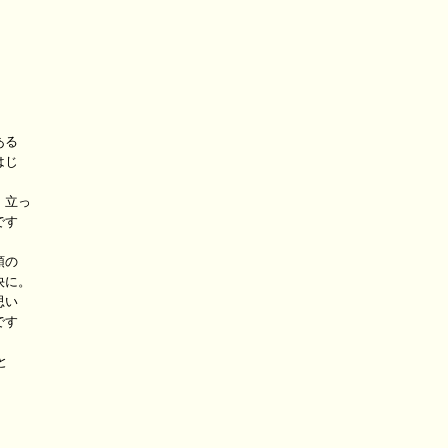
る

じ

立っ

す

の

に。

い

す


