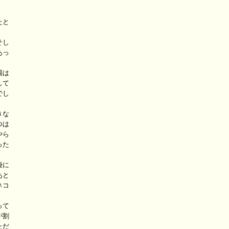
と

し

っ

は

て

し

な

は

ら

た

に

と

コ

て

割

だ
