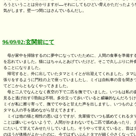
ろうということは分かりますが……それにしてもひどい脅えかただったような
気がします。壁一つ間にはさんでいるんだし。

96/09/02:玄関前にて
　母が家中を掃除するのに夢中になっていたために、人間の食事を準備する
を忘れていました。猫にはちゃんとあげていたけど。そこで久しぶりに外食
ることになりました。

　帰宅すると、外に出していたタマとミイとが出迎えてくれました。タマは
張りをするように門柱の上で座っていましたし、ミイは自転車の音を聞きつ
てどこからともなくやってきました。

　母と二人でなんとなく夜空の下で二匹を撫でていました。いつもは私の姿
見ると逃げ出す(理由は不明。多分立って歩いていると威嚇的なんだろうけど
ミイが私に擦り寄って、撫でてやると甘えた声を出しますし、いつものよう
タマも人の手を舐めながら甘えてきます。

　ミイは他の猫と相性の悪いほうですが、先輩猫でいつも舐めてくれるタマ
ことは嫌いじゃないようで、人間がかまわないでも二匹で舐めあったり、タ
にたいして甘えてみせたりしていました。そうやって甘えていると、昔はタ
のほうが体格がよかったのに、今ではずいぶんとタマが細く小さくなってい