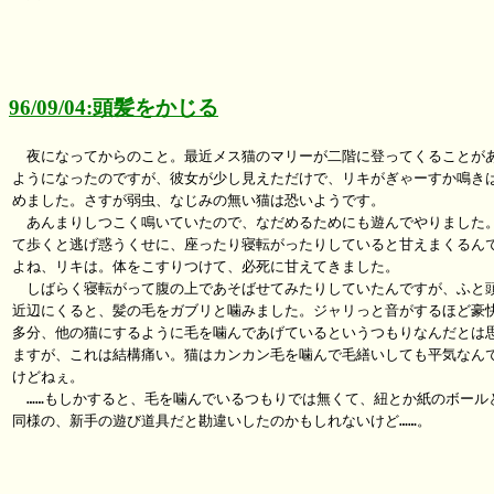
96/09/04:頭髪をかじる
　夜になってからのこと。最近メス猫のマリーが二階に登ってくることがあ
ようになったのですが、彼女が少し見えただけで、リキがぎゃーすか鳴きは
めました。さすが弱虫、なじみの無い猫は恐いようです。

　あんまりしつこく鳴いていたので、なだめるためにも遊んでやりました。
て歩くと逃げ惑うくせに、座ったり寝転がったりしていると甘えまくるんで
よね、リキは。体をこすりつけて、必死に甘えてきました。

　しばらく寝転がって腹の上であそばせてみたりしていたんですが、ふと頭
近辺にくると、髪の毛をガブリと噛みました。ジャリっと音がするほど豪快
多分、他の猫にするように毛を噛んであげているというつもりなんだとは思
ますが、これは結構痛い。猫はカンカン毛を噛んで毛繕いしても平気なんで
けどねぇ。

　……もしかすると、毛を噛んでいるつもりでは無くて、紐とか紙のボールと
同様の、新手の遊び道具だと勘違いしたのかもしれないけど……。
