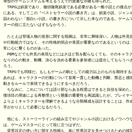
導型のゲームシステムを考えるうえでの貴重な示唆も得られた。

　TRPGは娯楽であり、徹頭徹尾娯楽である必要がある一般小説との接点が大
にある。そしてこの『ベストセラー小説の書き方』は、娯楽小説、ジャンル
囚われない「面白い小説」の書き方について示した本なのである。ゲームマ
ターの役に立たないはずもなかろう。

　たとえば登場人物の造形に関する指摘は、非常に興味深い。人物は外見描
や行動能力ではなく、その性格的弱点や美質が重要なのであるというのは、
常に心に響くものがあった。

　PBMなどでも外見の表現などにはさほど気を配らなくても、そのキャラク
なりの心の動き、動機、決心を決める要素を参加者には提出してもらうべき
ろう。

　TRPGでも同様だ。もしもゲームの駒としての能力以上のものを期待するの
あれば、キャラクターの行動について首尾一貫した動機と判断、禁忌と感情
動きをルールで表現できるようにするべきだろう。

　ちなみに、これについては語り部ならある程度はできると自信を深めた。
徴項目の用途による再整理という懸案の重要性も再認識したが。プレイヤー
よりよくキャラクターを理解できるような分類構成を設計することは、作成
手がかりとして必要になるだろう。

　他にも、ストーリーラインの組み立てやジャンル小説におけるノウハウな
は、ゲームマスターにとって役に立つはずだ。

　背景設定の使い方に関する指摘も、単に世界設定を見せつけるための描写