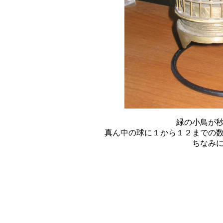
緑の小鳥が
真ん中の球に１から１２までの
ちなみ