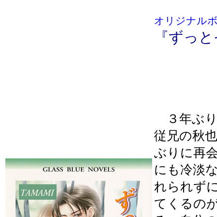
オリジナル
『ずっと
定
３年ぶり
従兄の秋
ぶりに再
にも冷淡
れられず
てくるの