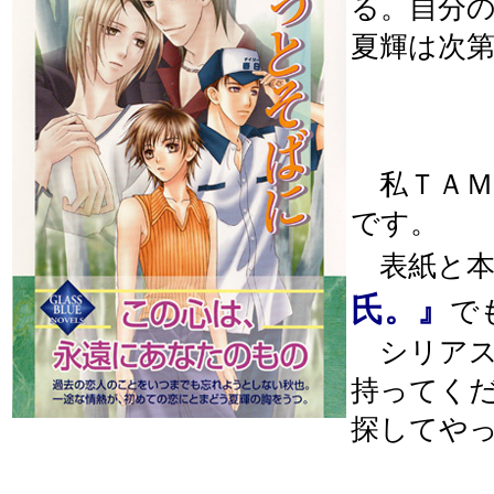
る。自分
夏輝は次
私ＴＡＭ
です。
表紙と本
氏。』
で
シリアス
持ってく
探してやっ