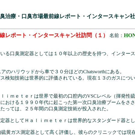
臭治療・口臭市場最前線レポート・インタースキャン
線レポート・インタースキャン社訪問（１）
HO
名前：
用いる口臭測定器としては１０年以上の歴史を持つ、インター
のハリウッドから車で３０分ほどのChatsworthにある。
ガス検知技術は世界的に評価されている。現在１３のガスにつ
。
ｌｉｍｅｔｅｒは世界で最初の口腔内のVSCレベル（揮発性
おける１９９０年代に起こった第一次口臭治療ブームをささえた。
当たっては、２５年間の口臭測定技術が投入された。
測定器としてＨａｌｉｍｅｔｅｒは世界的なスタンダード器と
信頼できる口腔内硫黄ガス測定器として高く評価し、彼らのクリニックで