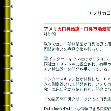
アメリカ口
アメリカ口臭治療・口臭市場最前
社訪問
欧米では、一般開業医が口臭治療で
門技術者との意見交換を行った。
インタースキャン社はカリフォルニア
同社は１９７５年に設立され、有毒
ガス検知器）の開発を手がけている
インタースキャン社が開発した Ｈａ
きる測定器として開発され、アメリカに
究・臨床研究にも使われた。開発に
その後民間口臭クリニックでの口臭
Dr.LichterやDr.Katzも