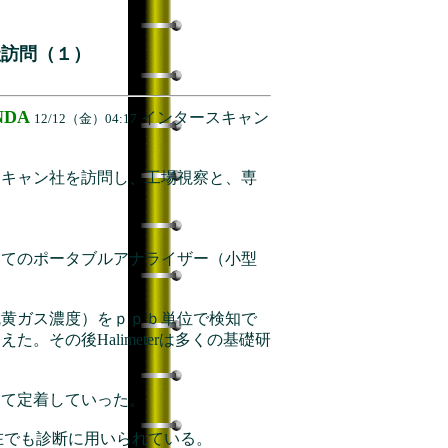
社訪問（１）
NDA
インタースキャン
12/12（金）04:17
スキャン社を訪問し、工場視察と、専
いてのポータブルアナライザー（小型
硫黄ガス濃度）をｐｐｂ単位で検知で
その後Halimeterは多くの基礎研
して定着していった。
は現在でも診断に用いられている。