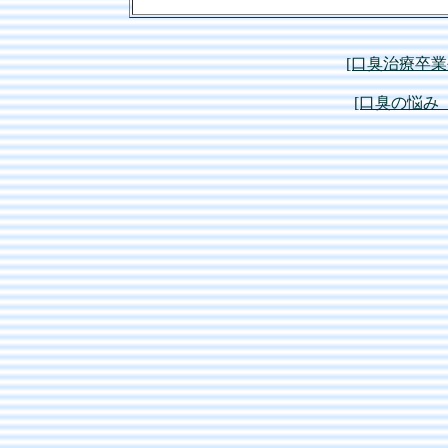
[口臭治療卒
[口臭の悩