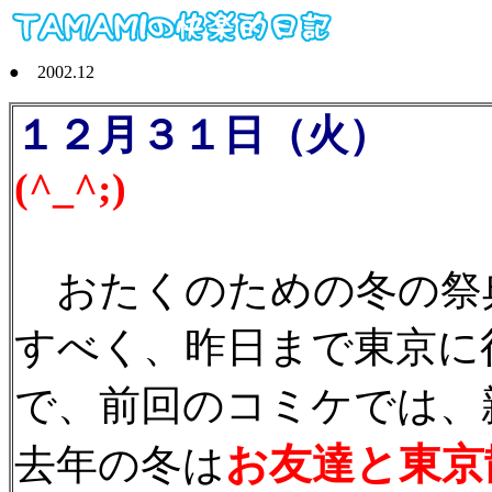
● 2002.12
１２月３１日（火）
今
(^_^;)
おたくのための冬の祭
すべく、昨日まで東京に
で、前回のコミケでは、
お友達と東京
去年の冬は