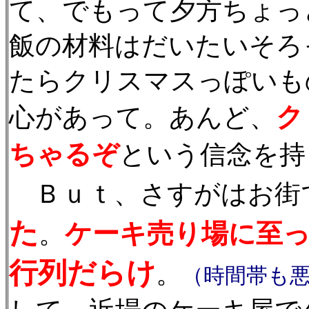
て、でもって夕方ちょっ
飯の材料はだいたいそろ
たらクリスマスっぽいも
ク
心があって。あんど、
ちゃるぞ
という信念を持
Ｂｕｔ、さすがはお街
た
ケーキ売り場に至
。
行列だらけ
。
（時間帯も