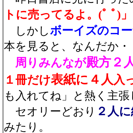
トに売ってるよ。(ﾟ ﾟ)」
ボーイズのコー
しかし
本を見ると、なんだか・
殿方２
周りみんなが
表紙に４人
１冊だけ
入
も入れてね」と熱く主張
２人に
セオリーどおり
みたり。