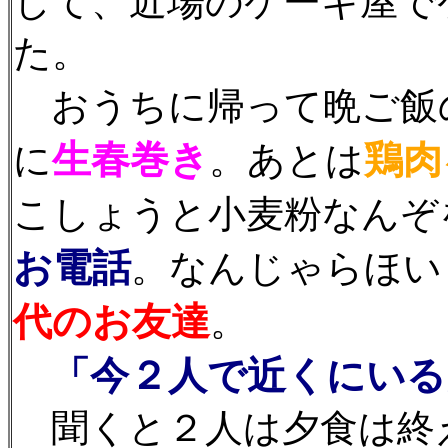
して、近場のケーキ屋で
た。
おうちに帰って晩ご飯
生春巻き
鶏肉
に
。あとは
こしょうと小麦粉なんぞ
お電話
。なんじゃらほい
代のお友達
。
「今２人で近くにいる
聞くと２人は夕食は終