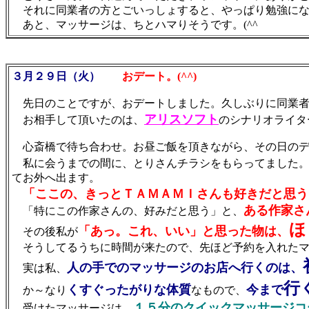
それに同業者の方とごいっしょすると、やっぱり勉強にな
あと、マッサージは、ちとハマりそうです。(^^ゞ
３月２９日（火）
おデート。(^^)
先日のことですが、おデートしました。久しぶりに同業者
アリスソフト
お相手して頂いたのは、
のシナリオライタ
心斎橋で待ち合わせ。お昼ご飯を頂きながら、その日のデ
私に会うまでの間に、とりさんチラシをもらってました
てお外へ出ます。
「ここの、きっとＴＡＭＡＭＩさんも好きだと思う
ある作家さ
「特にこの作家さんの、好みだと思う」と、
ほ
「あっ。これ、いい」と思った物は、
その後私が
そうしてるうちに時間が来たので、先ほど予約を入れたマ
人の手でのマッサージのお店へ行くのは、
実は私、
行
くすぐったがりな体質
今まで
か～なり
なもので、
１５分のクイックマッサージコ
受けたマッサージは、