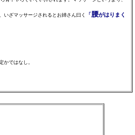
腰
「
がはりまく
、いざマッサージされるとお姉さん曰く
定かではなし。