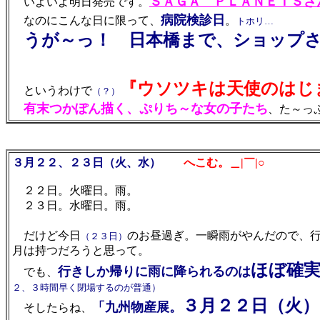
ＳＡＧＡ ＰＬＡＮＥＴＳさ
いよいよ明日発売です。
病院検診日
なのにこんな日に限って、
。
トホリ…
うが～っ！ 日本橋まで、ショップ
『ウソツキは天使のはじ
というわけで
（？）
有末つかぽん描く、ぷりち～な女の子たち
、た～っぷ
３月２２、２３日（火、水）
へこむ。＿|￣|○
２２日。火曜日。雨。
２３日。水曜日。雨。
だけど今日
のお昼過ぎ。一瞬雨がやんだので、
（２３日）
月は持つだろうと思って。
ほぼ確
行きしか帰りに雨に降られるのは
でも、
２、３時間早く閉場するのが普通）
３月２２日（火
「九州物産展。
そしたらね、