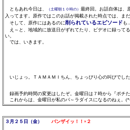
ともあれ今日は、
最終回。お話自体は、
（土曜朝１０時の）
入ってます。原作ではこのお話が掲載された時点では、ま
削られているエピソード
そして、原作にはあるのに
も…
え～と、地域的に放送日がずれてたり、ビデオに録ってる
い。
では、いきます。
ガルル
いじょっ。ＴＡＭＡＭＩちん、ちょっぴり心の叫びでし
録画予約時間の変更はしたぞ。金曜日は７時から『ポチた
これからは、金曜日が私のパ～ラダイスになるのねぇ。(*^^
３月２５日（金）
バンザイッ！！×２