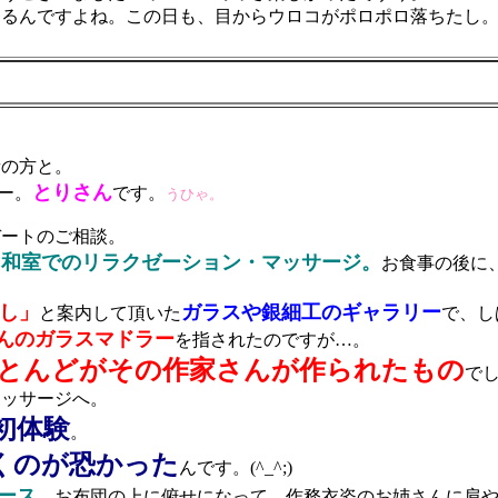
るんですよね。この日も、目からウロコがポロポロ落ちたし
の方と。
とりさん
ー。
です。
うひゃ。
ートのご相談。
和室でのリラクゼーション・マッサージ。
。
お食事の後に
し」
ガラスや銀細工のギャラリー
と案内して頂いた
で、し
んのガラスマドラー
を指されたのですが…。
とんどがその作家さんが作られたもの
で
ッサージへ。
初体験
。
くのが恐かった
んです。(^_^;)
ース
。お布団の上に俯せになって、作務衣姿のお姉さんに肩