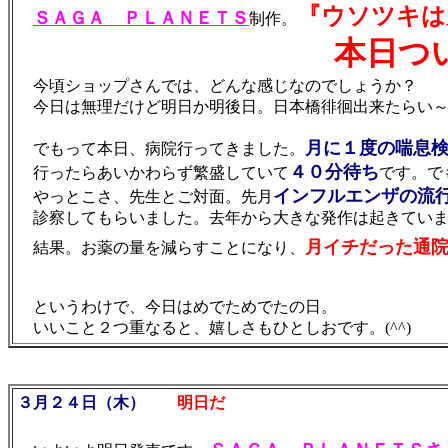
『ウソツキは
ＳＡＧＡ ＰＬＡＮＥＴＳ
制作。
本日つい
今頃ショップさんでは、どんな感じなのでしょうか？
今日は無理だけど明日か明後日。日本橋徘徊出来たらい～な。
月に１度の喘息
でもって本日、病院行ってきました。
４０分待ち
行ったらあいかわらず繁盛していて
です。で
インフルエンザの流
やっとこさ、先生とご対面。先月
診察してもらいました。去年から大きな発作は起きていま
月イチだった通
結果。お薬の量を減らすことになり、
というわけで、今日はめでためでたの日。
いいこと２つ重なると、嬉しさもひとしおです。(^^)
３月２４日（木）
明日だ