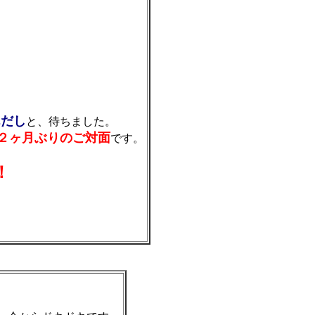
んだし
と、待ちました。
２ヶ月ぶりのご対面
です。
！