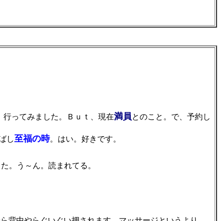
。
満員
、行ってみました。Ｂｕｔ、現在
とのこと。で、予約し
至福の時
ばし
。はい。好きです。
した。う～ん。読まれてる。
やら背中やらぐいぐい押されます。マッサージというより、