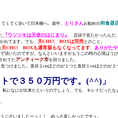
とりさん
和食器
、てくてく歩いて日本橋へ。途中、
お勧めの
『ウソツキは天使のはじまり』
た
店頭で見たかったんだ
天CHU! BOXは完売
かれてます。でも、
とのこと。
天CHU! BOXも通常版もなくなってます
ありがたや。
は
。
で頂いたのですが、なんといいますかもうこの時の心境はうひ
アンティーク市
されてた
を回りました。
く見つけました。直径２cmほどのが１つと直径１cmほどのが
トで３５０万円です。(^^)」
、私になにが出来たというのでしょう。でも、キレイだったな
た。
うございましたーっ！！ めっさ楽しかったですぅ。