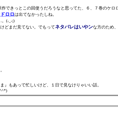
原作できっとこの回使うだろうなと思ってた、６、７巻のケロ
ドロロ
だ
は出てなかったしね。
。(-_-;)
ネタバレはいやン
けどまだ見てない。でもって
な方のため
出せやぁっ！ こら
た。
ま』もあって忙しいけど、１日で見なけりゃいい話。
*)