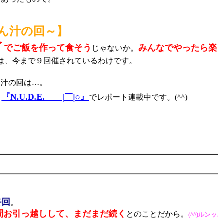
～とん汁の回～】
イ
でご飯を作って食そう
みんなでやったら楽
じゃないか。
は、今まで９回催されているわけです。
ん汁の回は…。
『N.U.D.E. ＿|￣|○』
ト
でレポート連載中です。(^^)
終回
。
間お引っ越しして、まだまだ続く
とのことだから。
(^^)ルンッ