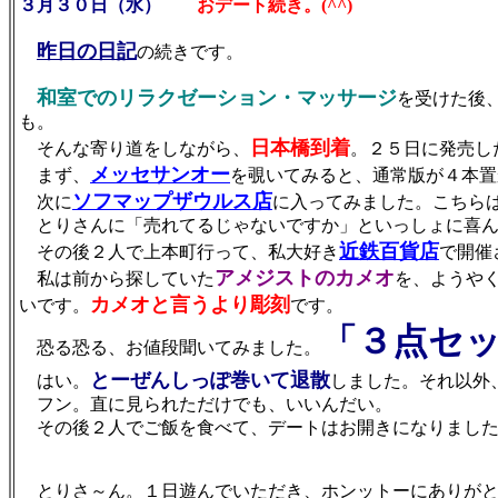
３月３０日（水）
おデート続き。(^^)
昨日の日記
の続きです。
和室でのリラクゼーション・マッサージ
を受けた後
も。
日本橋到着
そんな寄り道をしながら、
。２５日に発売し
メッセサンオー
まず、
を覗いてみると、通常版が４本置
ソフマップザウルス店
次に
に入ってみました。こちら
とりさんに「売れてるじゃないですか」といっしょに喜ん
近鉄百貨店
その後２人で上本町行って、私大好き
で開催
アメジストのカメオ
私は前から探していた
を、ようや
カメオと言うより彫刻
いです。
です。
「３点セッ
恐る恐る、お値段聞いてみました。
とーぜんしっぽ巻いて退散
はい。
しました。それ以外
フン。直に見られただけでも、いいんだい。
その後２人でご飯を食べて、デートはお開きになりまし
とりさ～ん。１日遊んでいただき、ホンットーにありがと