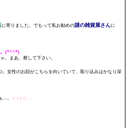
店
謎の雑貨屋さん
に寄りました。でもって私お勧めの
に
。
(*^^*)
ゃ。まあ、察して下さい。
２つ。女性のお顔がこちらを向いていて、彫り込みはかなり深
ぁ…。
うっとり…。