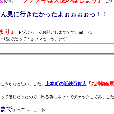
『ウソツキは天使のはじまり』
ん
制作。
もう
さん見に行きたかったよぉぉぉぉっ！！
まり』
ドゾよろしくお願いしますです。m(__)m
り愛でたって下さいマセ～ッ。(^^)/
上本町の近鉄百貨店
『九州物産展
行こうかなと思いました。
実
って感じだったので、出る前にネットでチェックしてみまし
）まで
」
って…。＿|￣|○