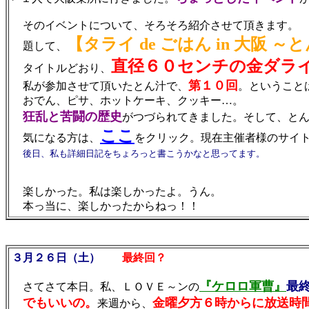
そのイベントについて、そろそろ紹介させて頂きます。
【タライ de ごはん in 大阪 
題して、
直径６０センチの金ダラ
タイトルどおり、
第１０回
私が参加させて頂いたとん汁で、
。ということ
おでん、ピサ、ホットケーキ、クッキー…。
狂乱と苦闘の歴史
がつづられてきました。そして、と
ここ
気になる方は、
をクリック。現在主催者様のサイ
後日、私も詳細日記をちょろっと書こうかなと思ってます。
楽しかった。私は楽しかったよ。うん。
本っ当に、楽しかったからねっ！！
３月２６日（土）
最終回？
『ケロロ軍曹』
最
さてさて本日。私、ＬＯＶＥ～ンの
でもいいの。
金曜夕方６時からに放送時
来週から、