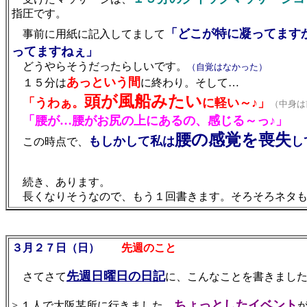
指圧です。
「どこが特に凝ってます
事前に用紙に記入してまして
ってますねぇ」
どうやらそうだったらしいです。
（自覚はなかった）
あっという間
１５分は
に終わり。そして…
頭が風船みたい
「うわぁ。
に軽い～♪」
（中身は
「腰が…腰がお尻の上にあるの、感じる～っ♪」
腰の感覚を喪失
もしかして私は
し
この時点で、
続き、あります。
長くなりそうなので、もう１回書きます。そろそろネタも
３月２７日（日）
先週のこと
先週日曜日の日記
さてさて
に、こんなことを書きまし
ちょっとしたイベント
> １人で大阪某所に行きました。