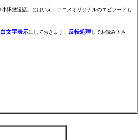
ロ小隊撤退話。とはいえ、アニメオリジナルのエピソードも
白文字表示
反転処理
、
にしておきます。
してお読み下さ
ぁっ！！