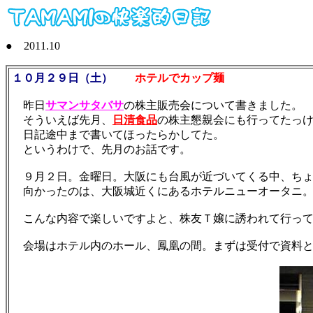
● 2011.10
１０月２９日（土）
ホテルでカップ麺
昨日
サマンサタバサ
の株主販売会について書きました。
そういえば先月、
日清食品
の株主懇親会にも行ってたっ
日記途中まで書いてほったらかしてた。
というわけで、先月のお話です。
９月２日。金曜日。大阪にも台風が近づいてくる中、ちょ
向かったのは、大阪城近くにあるホテルニューオータニ
こんな内容で楽しいですよと、株友Ｔ嬢に誘われて行って
会場はホテル内のホール、鳳凰の間。まずは受付で資料と