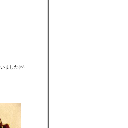
。
ました(^^ゞ