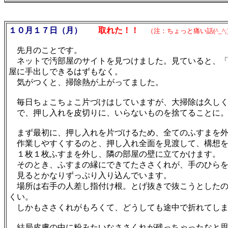
１０月１７日（月）
取れた！！
（注：ちょっと痛い話(^_^;
先月のことです。
ネットで汚部屋のサイトを見つけました。見ていると、「
屋に手出しできるはずもなく。
気がつくと、掃除熱が上がってました。
毎日ちょこちょこ片づけはしていますが、大掃除は久しく
で、押し入れを皮切りに、いらないものを捨てることに
まず最初に、押し入れを片づけるため、全てのふすまを外
作業しやすくするのと、押し入れ全面を見渡して、構想を
１枚１枚ふすまを外し、隣の部屋の壁に立てかけます。
そのとき、ふすまの縁にできてたささくれが、手のひらを
見るとかなりずっぷり入り込んでいます。
場所は右手の人差し指付け根。とげ抜きで抜こうとしたの
くい。
しかもささくれがもろくて、どうしても途中で折れてしま
結局皮膚の中に粉みたいなささくれが残っちゃったなと思