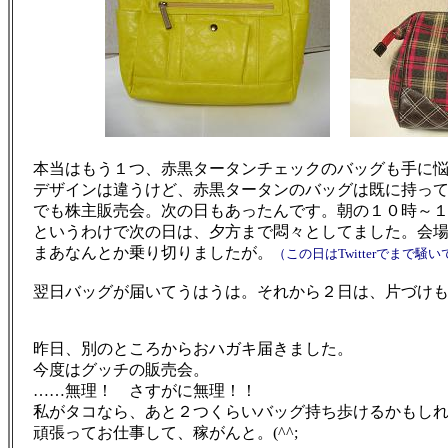
本当はもう１つ、赤黒タータンチェックのバッグも手に悩
デザインは違うけど、赤黒タータンのバッグは既に持って
でも株主販売会。次の日もあったんです。朝の１０時～１
というわけで次の日は、夕方まで悶々としてました。会場
まあなんとか乗り切りましたが。
（この日はTwitterでまで
翌日バッグが届いてうはうは。それから２日は、片づけもせず
昨日、別のところからおハガキ届きました。
今度はグッチの販売会。
……無理！ さすがに無理！！
私がタコなら、あと２つくらいバッグ持ち歩けるかもしれない
頑張ってお仕事して、稼がんと。(^^;ゞ