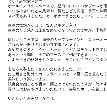
そして試食会スタート。
ホール２／３のスペースで、壁沿いにいくつかブースが用
いつものきつねどん兵衛や、鴨だしどん兵衛。ラ王の味噌
スパ王もありました。カルボナーラとたらこスパ。ここは
冷凍の塩焼きそばは、なんとホタテ入り。
冷凍のたこ焼きは正直なめてかかってたのですが、予想外に
珍しいところでは、海外のカップラーメンや、ニューオー
これらが小振りのお皿や丼で供されます。
湯葉巻き焼きと、冷やしぶっかけうどんはチケット制でお
あっという間に、全てのブースに行列ができました。
およそ行きの格好をした集団が、そこかしこでインスタン
もちろん私もたくさんいただきました。(^^ゞ
たこ焼きと海外のカップラーメンは、２度３度と並んだく
美味しい＆楽しいよぉ。
試食会が始まるや否やＴ嬢とははぐれたのですが、時々すれ
帰りにはおみやげまでいただいて、会場のホールを後にし
いただいたおみやげがこれ。