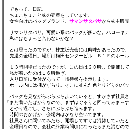
でもって、日記。
ちょこちょこと株の売買をしています。
女性向けのバッグブランド。
サマンサタバサ
から株主販
サマンサタバサ。可愛い系のバッグが多いな。ハローキテ
私にはちょっと合わないかな？
とは思ったのですが、株主販売会には興味があったので、
先週の金曜日。場所は梅田センタービル Ｂ１Ｆのホール
１３時開場だったのですが、この日は２０時まで開催して
私が着いたのは１６時過ぎ。
入り口前に受付があって、招待状を提示します。
ホール内には棚がずらり。そこに並んだ色とりどりのバッ
バッグを見ながらぷらぷら歩いていると、すかさず社員さ
「まだ着いたばかりなので、まずはぐるりと回ってみま～
とやり過ごし、さらにぷらぷら進みます。
時間のおかげか、会場内はかなり空いてます。
社員さんに聞いてみたら、開場してすぐは混雑していたと
金曜日なので、会社の終業時間頃になったらまた混むので