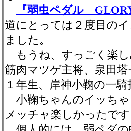
『弱虫ペダル GLORY
道にとっては２度目のイ
ました。
もうね、すっごく楽し
筋肉マツゲ主将、泉田塔
１年生、岸神小鞠の一騎
小鞠ちゃんのイッちゃ
メッチャ楽しかったです
個人的には、弱ペダの