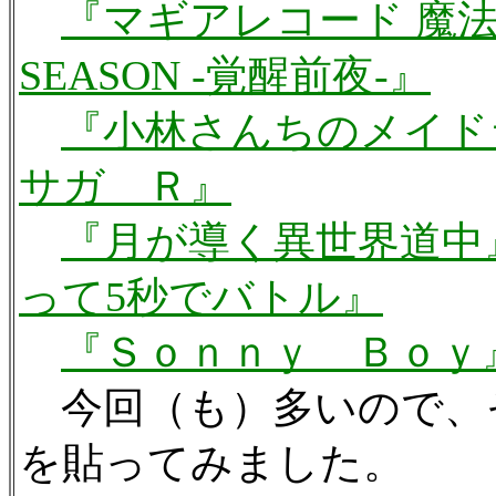
『マギアレコード 魔法
SEASON -覚醒前夜-』
『小林さんちのメイド
サガ Ｒ』
『月が導く異世界道中
って5秒でバトル』
『Ｓｏｎｎｙ Ｂｏｙ
今回（も）多いので、
を貼ってみました。