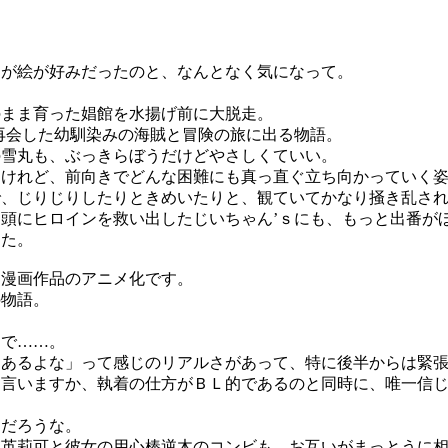
たが絵が好みだったのと、なんとなく気になって。
まま育った娼館を水揚げ前に大脱走。
再会した幼馴染みの海賊と冒険の旅に出る物語。
雪丸も、ぶっきらぼうだけどやさしくていい。
けれど、前向きでどんな困難にも真っ直ぐ立ち向かっていく姿
じりじりしたりときめいたりと、観ていてかなり掻き乱されました
頭にヒロインを救い出したじいちゃん’ｓにも、もっと出番が
した。
た漫画作品のアニメ化です。
物語。
で……。
あるよな」って感じのリアルさがあって、特に後半からは緊張
言いますか、執着の仕方がＢＬ的であるのと同時に、唯一信じ
だろうな。
英莉可と彼女の用心棒逆木のコンビも、お互いがまっとうに相