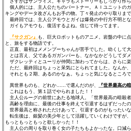
さすがはサンライズ。キャラもストーリーもしっかり作ら
個人的には、主人公たちのパートナー。ＡＩユニットのガ
キングやデータ改ざんもお手の物。丁々発止のやり取りま
最終回では、主人公アモウとガイは爆発の中行方不明とな
ガイもアモウも、復活するよね。信じて待ってます。
『サクガン』
も、巨大ロボットものアニメ。岩盤の中に
と、旅をする物語です。
正直、最初はメメンプーちゃんが苦手でした。幼くして大
とは言え、父であるガガンパーも、なかなかどうしてダメ
ザクレッティとユーリが仲間に加わってからは、さらに楽しく
ただ、最終回はちょっと呆気にとられてました。なんか、
それとも２期、あるのかなぁ。ちょっと気になるところで
異世界ものも、どれか……で選んだのが、
『世界最高の
これはもう、第１話でやられました！！
主人公ルーグの前世にあたる地球人。「世界最高の暗殺者」が
高齢を理由に、最後の仕事を終えて引退するはずだったの
世界最高と称されただけあって、引退するのがもったいな
転生後は、銀髪の美少年として活躍していくわけですが、
もっともっともっと欲しかった！！
主人公の周りを取り巻く女の子たちもよかったな。口減ら