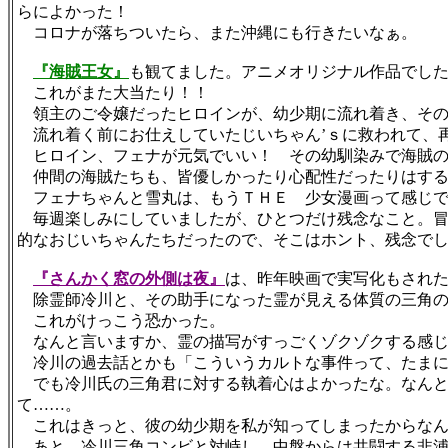
らによかった！
コロナが落ちついたら、また沖縄にも行きたいなぁ。
『海賊王女』
も観てました。アニメオリジナル作品でし
これがまた大当たり！！
領主のご令嬢だったヒロインが、幼少期に流れ着き、その
流れ着く前にお仕えしていたじいちゃん’ｓに救われて、
ヒロイン、フェナが元気でいい！ その幼馴染みで海賊の
仲間の海賊たちも、皆優しかったり心配性だったりはする
フェナちゃんと雪丸は、もうＴＨＥ 少女漫画って感じで、
毎週楽しみにしていましたが、ひとつだけ残念なこと。冒
的なおじいちゃんたちだったので、そこはホント、残念で
『さんかく窓の外側は夜』
は、昨年映画で実写化もされ
除霊師冷川と、その助手になった霊が見える体質の三角の
これがけっこう恐かった。
なんと言いますか、霊の描写がすっごくゾクゾクする感じ
冷川の過去話とかも「こういうカルトな事件って、たまに
でも冷川氏の三角君に対する執着心はよかったな。なんと
て……。
これはきっと、彼の幼少期を私が知ってしまったからなん
あと、冷川三角コンビと対峙し、中盤からは共闘する非浦