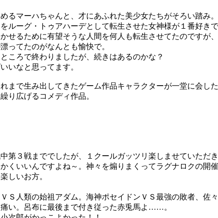
めるマーハちゃんと、才にあふれた美少女たちがそろい踏み
をルーグ・トゥアハーデとして転生させた女神様が１番好き
かせるために有望そうな人間を何人も転生させてたのですが、
が漂ってたのがなんとも愉快で。
ところで終わりましたが、続きはあるのかな？
いいなと思ってます。
これまで生み出してきたゲーム作品キャラクターが一堂に会し
繰り広げるコメディ作品。
。
中第３戦まででしたが、１クールガッツリ楽しませていただき
かくいいんですよね～。神々を煽りまくってラグナロクの開催
て楽しいお方。
ＶＳ人類の始祖アダム。海神ポセイドンＶＳ最強の敗者、佐々
痛い。呂布に最後まで付き従った赤兎馬よ……。
小次郎がかっこよかった！！