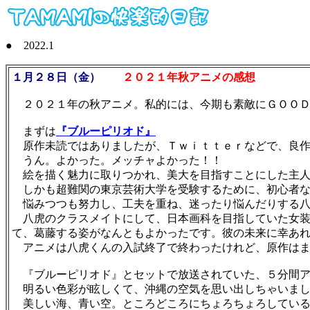
● 2022.1
１月２８日（金）
２０２１年秋アニメの感想
２０２１年の秋アニメ。私的には、今期も素敵にＧＯＯＤでし
まずは
『ブルーピリオド』
原作未読ではありましたが、Ｔｗｉｔｔｅｒなどで、良作
うん。よかった。メッチャよかった！！
絵を描く魅力に取りつかれ、美大を目指すことにした主人
しかも超難関の東京芸術大学を受験するために、初心者な
悩みつつも努力し、工夫を重ね、迷ったり悩んだりする八
八虎のクラスメイトにして、日本画科を目指していた女装
て、葛藤する姿がなんともよかったです。彼の未来に幸あ
アニメは八虎くんの入試終了で終わったけれど、原作はま
『ブルーピリオド』とセットで放送されていた、５分間ア
明るい色彩が眩しくて、沖縄の空気を思い出しちゃいまし
美しい海、青い空。ところどころにちょろちょろしている