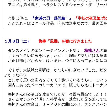
アニメは第４戦の、ヘラクレスＶＳジャック・ザ・リッパー
今期は他に、
『鬼滅の刃―遊郭編―』
『半妖の夜叉姫 弐
ただこれらは２クール作品。今も放送中なので、最終回を
１月８日（土）
梅棒『風桶』を観に行きました
ダンスメインのエンターテインメント集団、
梅棒さん
の舞
ちょっと早めに家を出ましたが、土曜日の割りには阪急電
お正月明けだからか。はたまた、今年に入ってまた新型コロナ
ですが、大阪城公園駅は、かなりのにぎわいでした。ピク
よかった(^^)
とにかく広い公園内をてくてく歩いているうちに、ごいっ
園内にあったベーカリーカフェで、腹ごしらえにドーナツ
梅棒さんの公演は２度目でしたが、今回も最高でした！
タイムマシンを発明した科学者が、逃亡した兄を追って江
梅棒さんの舞台は、Ｊ－ＰＯＰの曲にのせ、ダンスとパン