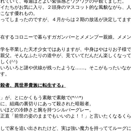
れていて、毎週ほどよい緊張感とワクワクの中観てました。
イたちがお気に入り。２頭身のマスコット的な風貌ながら、人
でこなす優れもの。
ってしまったのですが、４月からは２期の放送が決定してま
点在するコロニーで暮らすガガンバーとメメンプー親娘。メメ
学を卒業した天才少女ではありますが、中身はやはりお子様で
親父。そんなふたりの道中が、見ていてだんだん楽しくなって
(^^)
いろいろと謎や伏線が残ったような……。そこがもったいなか
す。
暗殺者、異世界貴族に転生する』
、とにかくもう素敵で素敵で(*^^*)
に、組織の裏切りにあって殺された暗殺者。
いほどの冷静さと腕を持つシルバーグレー。
正直「前世の姿のままでもいいのよ！！」と言いたくなるくら
しで家を追い出されたけど、実は強い魔力を持っててルーグに