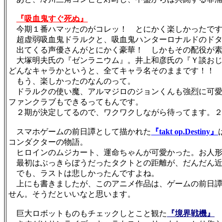
『吸血鬼すぐ死ぬ』
今期１番ハマッたのがコレッ！ とにかく楽しかったです
超虚弱吸血鬼ドラルクと、吸血鬼ハンターロナルドのドタ
出てくる声優さんがとにかく豪華！ しかもその配役が素
大塚明夫氏の『ゼンラニウム』。井上和彦氏の『Ｙ談おじ
どんなキャラかというと、全てキャラ名そのままです！！
もう、楽しかったのなんのって。
ドラルクの使い魔、アルマジロのジョンくんも強烈に可愛
ファンクラブもできるってもんです。
２期が決定してるので、ワクワクしながら待ってます。２期
スマホゲームの前日譚として描かれた
『takt op.Destiny』
コンダクターの物語。
ヒロインのムジカート、運命ちゃんが可愛かった。お人形
最初はぶっきらぼうだったタクトとの距離が、だんだん近づい
でも、ラストは悲しかったんですよね。
上にも書きましたが、このアニメ作品は、ゲームの前日譚
せん。そうだといいなと思います。
巨大ロボットものもチェックしとこと観た
『境界戦機』