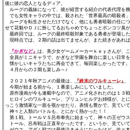
後に彼の恋人となるディア。
ルーグの義妹になって、彼が経営する紹介の代表代理を務
でも女性キャラの中では、殺された「世界最高の暗殺者」
ルーグを転生させただけでなく、他にも勇者暗殺の任につ
せて花魁やＤＪに扮してるおちゃめでちょっとポンコツ臭
最終回では、ルーグの最終暗殺対象である勇者が登場した
現時点では、２期の話は出てませんが、また続きがあれば
『かぎなど』
は、美少女ゲームメーカーｋｅｙさんが、
全員がミニキャラで、かぎなど学園を舞台に楽しい日常を
懐かしいキャラたちに再会できて、毎回楽しかったです
４月からの２期も楽しみ～♪
２０２１年秋アニメの最後は、
『終末のワルキューレ』
今期が始まる前から、１番楽しみにしていました。
原作漫画が今も連載中なので、アニメ化されたのは１３戦
ヒロインのワルキューレ、ブリュンヒルデお姉様が、とに
っこう激情家な一面を覗かせたり。表情も豊かで、見てい
神々と人類のバトルも、とにかく熱かった！！
第１戦、トールＶＳ呂布奉先に始まって、神々の王ゼウス
トール、呂布戦は正直辛かったです。というか、見ていて
ゼウス、アダム戦では最後泣きそうになったけど、佐々木