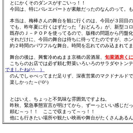
とにかくそのダンスがすごいっ！！
今回は、特にバレエパートが素敵だったのなんのって。も
本当は、梅棒さんの舞台を観に行くのは、今回が３回目の
でも、昨年夏に行くはずだった『おどんろ』が、新型コロ
既存のＪ－ＰＯＰを使ってるので、版権の問題から円盤化
それだけに、今回の舞台は待ちに待ってたのですが、ホン
約２時間のパワフルな舞台。時間を忘れてのみ込まれてま
舞台の後は、興奮冷めぬまま京橋の居酒屋、
旬菜酒房く
こちらのお店では必ず頼む野菜いろいろのサラダやトンテ
でましたね(^^ゞ）
のんでしゃべってまだ足りず、深夜営業のマクドナルドで
楽しかった～(^0^)
とはいえ、ちょっと不気味な雰囲気ですよね。
昨秋、緊急事態宣言が明けてから、ずーっといい感じだっ
頼む～っ！！ ここで収まって～っ！！
他にも行きたい場所や観たい映画や舞台がたくさんあるん