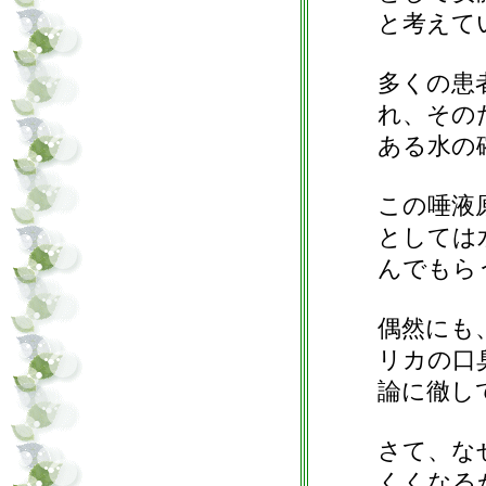
と考えて
多くの患
れ、その
ある水の
この唾液
としては
んでもら
偶然にも
リカの口
論に徹し
さて、な
くくなる