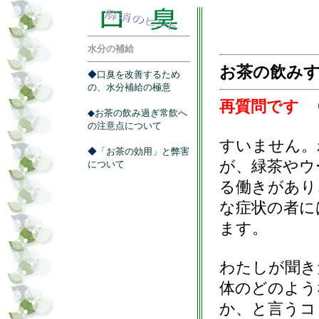
水分の補給
お茶の飲み
◆
口臭を改善するため
の、水分補給の極意
再質問です
◆
お茶の飲み過ぎ常飲へ
の注意点について
すいません。
◆
「お茶の効用」と弊害
が、緑茶やウ
について
る働きがあり
な症状の者に
ます。
わたしが聞き
体のどのよう
か、と言うコ