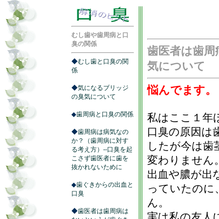
むし歯や歯周病と口
臭の関係
歯医者は歯周
◆
むし歯と口臭の関
気について
係
◆
気になるブリッジ
悩んでます。
の臭気について
◆
歯周病と口臭の関係
私はここ１年
口臭の原因は
◆
歯周病は病気なの
か？（歯周病に対す
したが今は歯
る考え方）--口臭を起
変わりません
こさず歯医者に歯を
抜かれないために
出血や膿が出
◆
歯ぐきからの出血と
っていたのに
口臭
ん。
◆
歯医者は歯周病は
実は私の友人