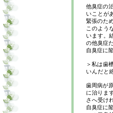
他臭症の
いことが
緊張のた
このよう
います。
の他臭症
自臭症に
＞私は歯
いんだと
歯周病が
に治りま
さへ受け
自臭症に