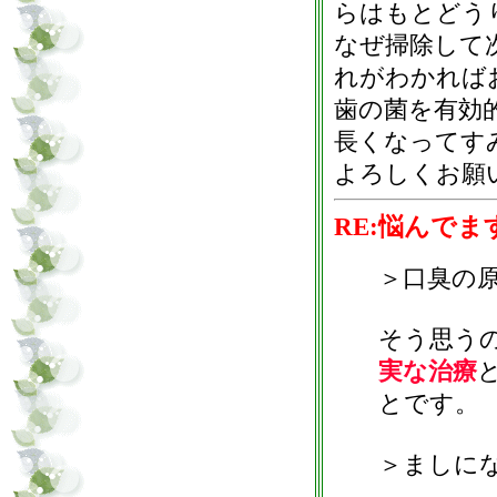
らはもとどう
なぜ掃除して
れがわかれば
歯の菌を有効
長くなってす
よろしくお願
RE:悩んでま
＞口臭の
そう思う
実な治療
とです。
＞ましに