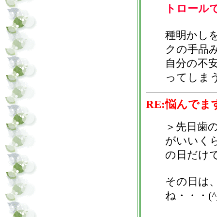
トロール
種明かし
クの手品
自分の不
ってしま
RE:悩んでま
＞先日歯
がいいく
の日だけ
その日は
ね・・・(^