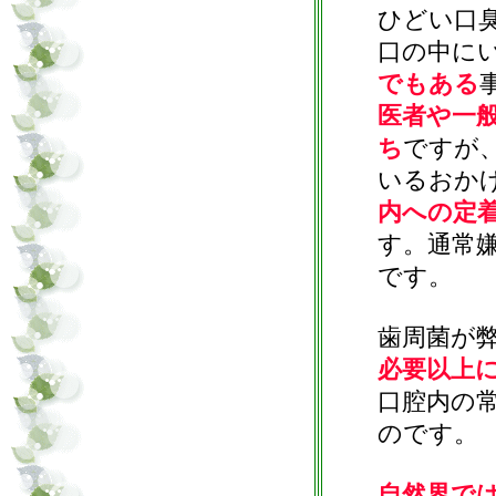
ひどい口
口の中に
でもある
医者や一
ち
ですが
いるおか
内への定
す。通常
です。
歯周菌が
必要以上
口腔内の
のです。
自然界で