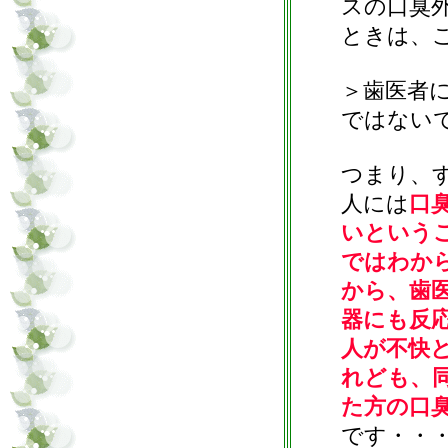
スの口臭
ときは、
＞歯医者
ではない
つまり、
人には
口
いという
ではわか
から、歯
器にも反
人が不快
れども、
た方の口
です・・