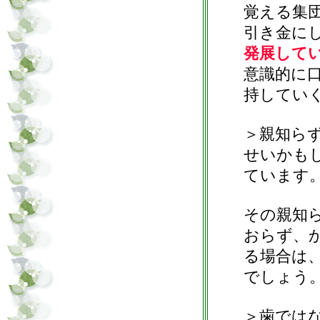
覚える集
引き金に
発展して
意識的に
持してい
＞親知ら
せいかも
ています
その親知
おらず、
る場合は
でしょう
＞歯では