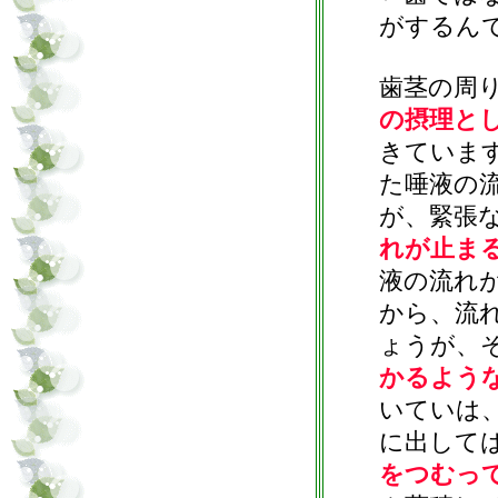
がするん
歯茎の周
の摂理と
きていま
た唾液の
が、緊張
れが止ま
液の流れ
から、流
ょうが、
かるよう
いていは
に出して
をつむっ