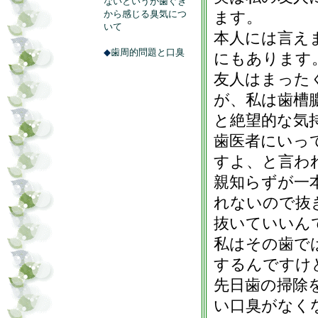
ないというが歯ぐき
から感じる臭気につ
ます。
いて
本人には言え
◆
歯周的問題と口臭
にもあります
友人はまった
が、私は歯槽
と絶望的な気
歯医者にいっ
すよ、と言わ
親知らずが一
れないので抜
抜いていいん
私はその歯で
するんですけ
先日歯の掃除
い口臭がなく