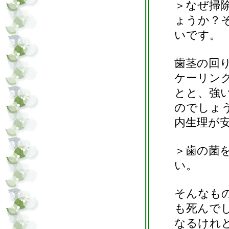
＞なぜ掃
ょうか？
いです。
歯茎の回
ケーリン
とと、強
のでしょ
内生理が
＞歯の菌
い。
そんなも
も死んで
なるけれ