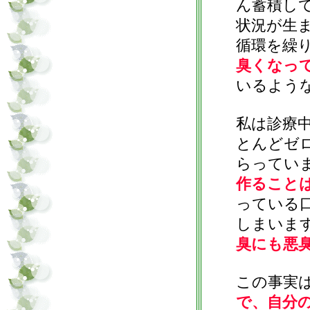
ん蓄積し
状況が生
循環を繰
臭くなっ
いるよう
私は診療
とんどゼ
らってい
作ること
っている
しまいま
臭にも悪
この事実
で、自分