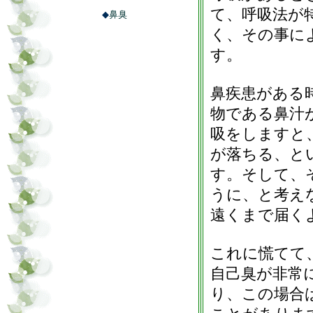
て、呼吸法が
◆
鼻臭
く、その事に
す。
鼻疾患がある
物である鼻汁
吸をしますと
が落ちる、と
す。そして、
うに、と考え
遠くまで届く
これに慌てて
自己臭が非常
り、この場合