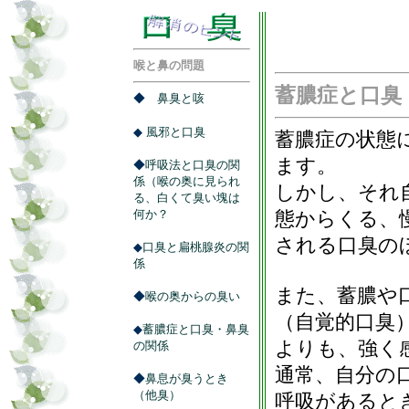
喉と鼻の問題
蓄膿症と口臭
◆
鼻臭と咳
◆
風邪と口臭
蓄膿症の状態
ます。
◆
呼吸法と口臭の関
係（喉の奥に見られ
しかし、それ
る、白くて臭い塊は
何か？
態からくる、
される口臭の
◆
口臭と扁桃腺炎の関
係
また、蓄膿や
◆
喉の奥からの臭い
（自覚的口臭
◆
蓄膿症と口臭・鼻臭
よりも、強く
の関係
通常、自分の
◆
鼻息が臭うとき
（他臭）
呼吸があると