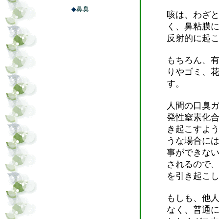
◆
鼻臭
咳は、わざ
く、鼻粘膜
反射的に起
もちろん、有
りやゴミ、
す。
人間の口臭
発性窒素化
き起こすよ
うな場合に
事ができな
されるので
を引き起こ
もしも、他
なく、普通