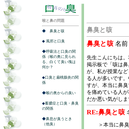
喉と鼻の問題
鼻臭と咳
◆
鼻臭と咳
◆
風邪と口臭
鼻臭と咳
名前
◆
呼吸法と口臭の関
係（喉の奥に見られ
先生こんにちは。
る、白くて臭い塊は
掲示板で「咳は鼻
何か？
が、私が授業など
◆
口臭と扁桃腺炎の関
る人が多いです。
係
すが、本当に鼻臭
を痛めている人が
◆
喉の奥からの臭い
だか悪い気がしま
◆
蓄膿症と口臭・鼻臭
の関係
RE:鼻臭と咳
◆
鼻息が臭うとき
（他臭）
＞本当に鼻