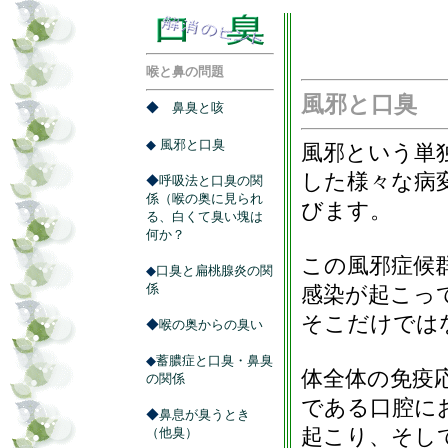
喉と鼻の問題
風邪と口臭
◆
鼻臭と咳
◆
風邪と口臭
風邪という単
した様々な病
◆
呼吸法と口臭の関
係（喉の奥に見られ
びます。
る、白くて臭い塊は
何か？
この風邪症候
◆
口臭と扁桃腺炎の関
係
感染が起こっ
そこだけでは
◆
喉の奥からの臭い
◆
蓄膿症と口臭・鼻臭
体全体の免疫
の関係
である口腔に
◆
鼻息が臭うとき
起こり、そし
（他臭）