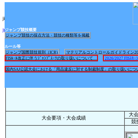
jimp_nittei2017.htmlへのリンク
jump_nittei2025.htmlへのリンク
ジャンプ競技概要
ジャンプ競技の採点方法・競技の種類等を掲載
ルール等
ジャンプ国際競技規則（ICR)
マテリアルコントロールガイドライン2
FISﾙｰﾙ改正に伴うｼﾞｬﾝﾌﾟｽｰﾂの取り扱いについて
2026/2027 FI
国内SAJ公認大会における「用品違反に対する制裁制度」の取り扱いにつ
大
大会要項・大会成績
競