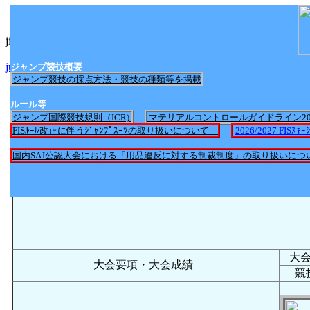
jimp_nittei2017.htmlへのリンク
jump_nittei2025.htmlへのリンク
ジャンプ競技概要
ジャンプ競技の採点方法・競技の種類等を掲載
ルール等
ジャンプ国際競技規則（ICR)
マテリアルコントロールガイドライン2
FISﾙｰﾙ改正に伴うｼﾞｬﾝﾌﾟｽｰﾂの取り扱いについて
2026/2027 FI
国内SAJ公認大会における「用品違反に対する制裁制度」の取り扱いにつ
大
大会要項・大会成績
競