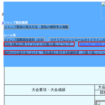
jimp_nittei2017.htmlへのリンク
jump_nittei2025.htmlへのリンク
ジャンプ競技概要
ジャンプ競技の採点方法・競技の種類等を掲載
ルール等
ジャンプ国際競技規則（ICR)
マテリアルコントロールガイドライン2
FISﾙｰﾙ改正に伴うｼﾞｬﾝﾌﾟｽｰﾂの取り扱いについて
2026/2027 FI
国内SAJ公認大会における「用品違反に対する制裁制度」の取り扱いにつ
大
大会要項・大会成績
競