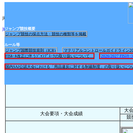
jimp_nittei2017.htmlへのリンク
jump_nittei2025.htmlへのリンク
ジャンプ競技概要
ジャンプ競技の採点方法・競技の種類等を掲載
ルール等
ジャンプ国際競技規則（ICR)
マテリアルコントロールガイドライン2
FISﾙｰﾙ改正に伴うｼﾞｬﾝﾌﾟｽｰﾂの取り扱いについて
2026/2027 FI
国内SAJ公認大会における「用品違反に対する制裁制度」の取り扱いにつ
大
大会要項・大会成績
競