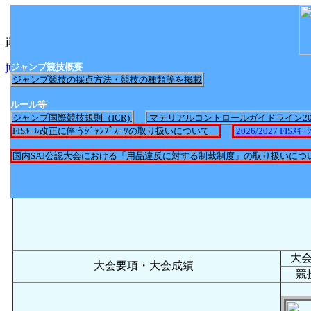
jimp_nittei2017.htmlへのリンク
jump_nittei2025.htmlへのリンク
ジャンプ競技概要
ジャンプ競技の採点方法・競技の種類等を掲載
ルール等
ジャンプ国際競技規則（ICR)
マテリアルコントロールガイドライン2
FISﾙｰﾙ改正に伴うｼﾞｬﾝﾌﾟｽｰﾂの取り扱いについて
2026/2027 FI
国内SAJ公認大会における「用品違反に対する制裁制度」の取り扱いにつ
大
大会要項・大会成績
競