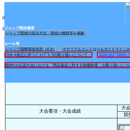
jimp_nittei2017.htmlへのリンク
jump_nittei2025.htmlへのリンク
ジャンプ競技概要
ジャンプ競技の採点方法・競技の種類等を掲載
ルール等
ジャンプ国際競技規則（ICR)
マテリアルコントロールガイドライン2
FISﾙｰﾙ改正に伴うｼﾞｬﾝﾌﾟｽｰﾂの取り扱いについて
2026/2027 FI
国内SAJ公認大会における「用品違反に対する制裁制度」の取り扱いにつ
大
大会要項・大会成績
競