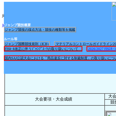
jimp_nittei2017.htmlへのリンク
jump_nittei2025.htmlへのリンク
ジャンプ競技概要
ジャンプ競技の採点方法・競技の種類等を掲載
ルール等
ジャンプ国際競技規則（ICR)
マテリアルコントロールガイドライン2
FISﾙｰﾙ改正に伴うｼﾞｬﾝﾌﾟｽｰﾂの取り扱いについて
2026/2027 FI
国内SAJ公認大会における「用品違反に対する制裁制度」の取り扱いにつ
大
大会要項・大会成績
競