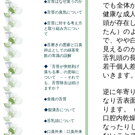
◆
舌苔はなぜ臭うのか
でも全体
◆
舌苔の臭気について
健康な成
頭が存在
◆
舌苔に対する考え方
と取り組み方につい
たん）の
て
で、やや
◆
舌磨きの悪癖と口臭
見えるの
抑止としての緑茶常
飲の常識の誤解
舌乳頭の
若干個人
◆
「舌苔が突然剥げ
落ちる事」の意味に
いきます
ついて －－それで
も、舌苔除去は続け
ますか？
逆に年寄
◆
食後の舌苔
なり舌表
ります。
◆
裂溝舌について
口腔内乾
◆
舌乳頭について
なったり
◆
口臭外来：口臭外来