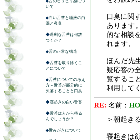
◆
舌のヒリヒリ感につ
いて
口臭に関
◆
白い舌苔と唾液の白
濁と鼻臭
あります
的な相談
◆
過剰な舌苔は何故
つくか？
れます。
◆
舌の正常な構造
ほんだ先
◆
舌苔を取り除くこ
とについて
疑応答の
覧するこ
◆
舌苔についての考え
方－舌苔が部分的に
利用して
欠落することと口臭
◆
寝起きの白い舌苔
RE:
名前：
HO
◆
舌苔は人から移る
＞朝起き
んでしょうか？
◆
舌みがきについて
寝起きは