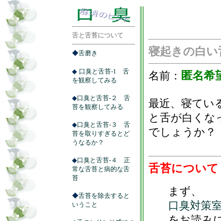
舌と舌苔について
寝起きの白い
◆
舌磨き
◆
口臭と舌苔-1 舌
名前：
匿名希
を観察してみる
◆
口臭と舌苔-２ 舌
最近、寝てい
苔を観察してみる
と舌が白くな
◆
口臭と舌苔-３ 舌
でしょうか？
苔を取りすぎるとど
うなるか？
◆
口臭と舌苔-４ 正
舌苔について
常な舌苔と病的な舌
苔
まず、
◆
舌苔を除去すると
口臭対策
いうこと
をお読み