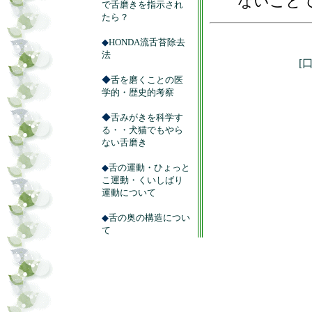
ないこと
で舌磨きを指示され
たら？
◆
HONDA流舌苔除去
法
[
◆
舌を磨くことの医
学的・歴史的考察
◆
舌みがきを科学す
る・・犬猫でもやら
ない舌磨き
◆
舌の運動・ひょっと
こ運動・くいしばり
運動について
◆
舌の奥の構造につい
て