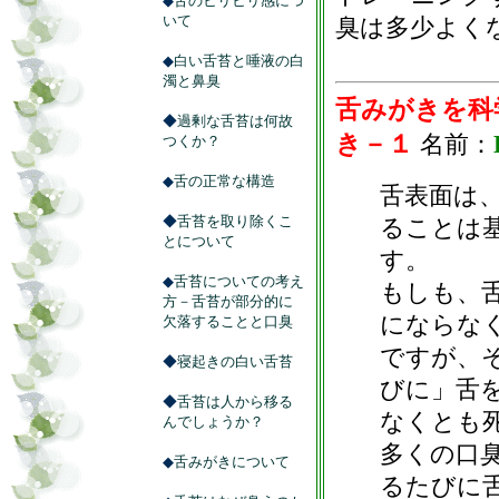
◆
舌のヒリヒリ感につ
いて
臭は多少よく
◆
白い舌苔と唾液の白
濁と鼻臭
舌みがきを科
◆
過剰な舌苔は何故
き－１
名前：
つくか？
◆
舌の正常な構造
舌表面は
◆
舌苔を取り除くこ
ることは
とについて
す。
◆
舌苔についての考え
もしも、
方－舌苔が部分的に
にならな
欠落することと口臭
ですが、
◆
寝起きの白い舌苔
びに」舌
◆
舌苔は人から移る
なくとも
んでしょうか？
多くの口
◆
舌みがきについて
るたびに