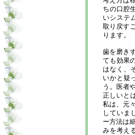
考え方は
ちの口腔
いシステ
取り戻す
ります。
歯を磨き
ても効果
はなく、
いかと疑
う。医者
正しいと
私は、元
していま
ー方法は
みを考え