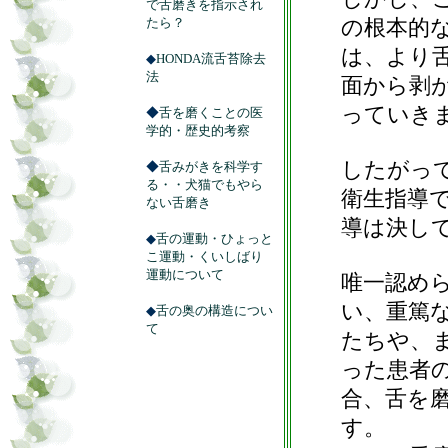
で舌磨きを指示され
たら？
の根本的
は、より
◆
HONDA流舌苔除去
法
面から剥
っていき
◆
舌を磨くことの医
学的・歴史的考察
したがっ
◆
舌みがきを科学す
る・・犬猫でもやら
衛生指導
ない舌磨き
導は決し
◆
舌の運動・ひょっと
こ運動・くいしばり
運動について
唯一認め
い、重篤
◆
舌の奥の構造につい
て
たちや、
った患者
合、舌を
す。