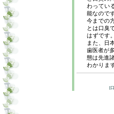
わってい
能なので
今までの
とは口臭
はずです
また、日
歯医者が
態は先進
わかりま
[