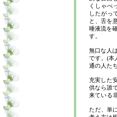
くしゃべ
したがっ
と、舌を
唾液流を
す。
無口な人
です。(
通の人た
充実した
供なら誰
来ている
ただ、単