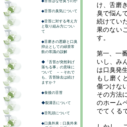
◆
舌苔はなぜ臭うのか
け、舌磨
◆
舌苔の臭気について
臭で悩ん
続けてい
◆
舌苔に対する考え方
と取り組み方につい
果のない
て
す。
◆
舌磨きの悪癖と口臭
抑止としての緑茶常
飲の常識の誤解
第一、一
いし、み
◆
「舌苔が突然剥げ
落ちる事」の意味に
は口臭発
ついて －－それで
もし磨く
も、舌苔除去は続け
ますか？
傷つけな
◆
食後の舌苔
その方法
のホーム
◆
裂溝舌について
でてくる
◆
舌乳頭について
◆
口臭外来：口臭外来
しかし、