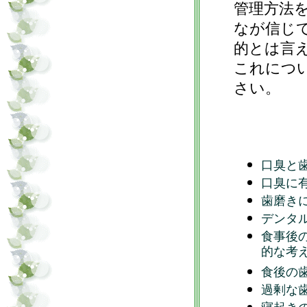
管理方法
なが信じ
的とは言
これにつ
さい。
口臭と
口臭に
歯磨き
デンタ
食事後
的な考
食後の
過剰な