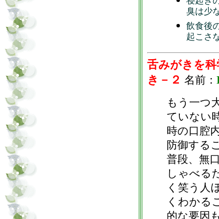
寝起き
臭は少
飲食後
起こさ
舌みがきを科
き－２
名前：
もう一つ
ていない
時の口腔
防御する
普段、無
しゃべる
く笑う人
くわかる
的な要因