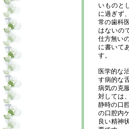
いものと
に過ぎず
常の歯科
はないの
仕方無い
に書いて
す。
医学的な
す病的な
病気の克
対しては
静時の口
の口腔内
良い精神