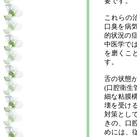
要です。
これらの
口臭を病
的状況の
中医学で
を磨くこ
す。
舌の状態
(口腔衛
細な粘膜
壊を受け
対策とし
きの、口
めには、