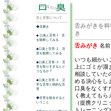
舌と舌苔について
舌みがきを科
◆
舌磨き
き
◆
口臭と舌苔-1 舌
を観察してみる
舌みがき
名前
◆
口臭と舌苔-２ 舌
苔を観察してみる
いつも細かい
◆
口臭と舌苔-３ 舌
上にゴミが溜
苔を取りすぎるとど
うなるか？
相談していた
◆
口臭と舌苔-４ 正
める決心をし
常な舌苔と病的な舌
口臭をなくす
苔
く教えてもら
◆
舌苔を除去すると
（提携クリニ
いうこと
トレーニング