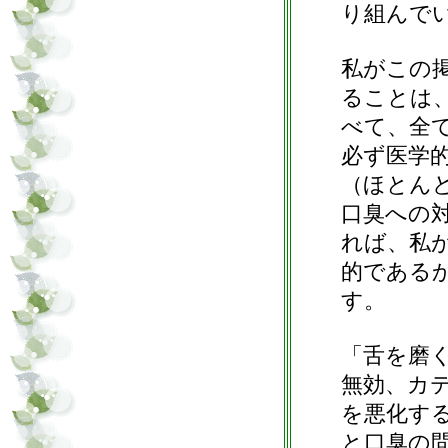
り組んで
私がこの
ることは
べて、全
必ず医学
（ほとん
口臭への
れば、私
的である
す。
「舌を磨
無効、カ
を悪化す
と口臭の