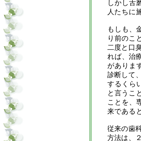
しかし舌
人たちに
もしも、
り前のこ
二度と口
れば、治
がありま
診断して
するくら
と言うこ
ことを、
来である
従来の歯
方法は、