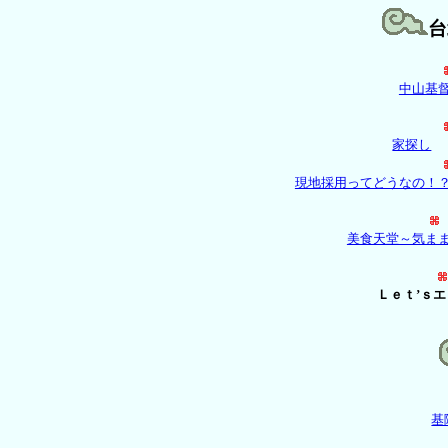
台
中山基
家探し
現地採用ってどうなの！
美食天堂～気ま
Ｌｅｔ’ｓ
基