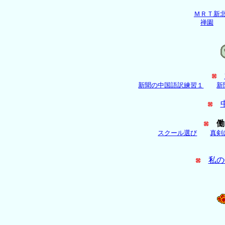
ＭＲＴ新
禅園
新聞の中国語訳練習１
新
働
スクール選び
真剣
私の